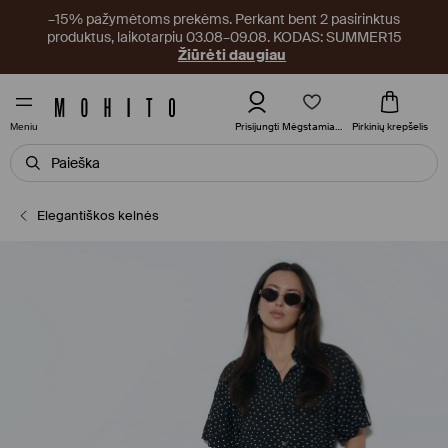
–15% pažymėtoms prekėms. Perkant bent 2 pasirinktus
produktus, laikotarpiu 03.08–09.08. KODAS: SUMMER15
Žiūrėti daugiau
Mėgstamiausi
Prisijungti
Pirkinių krepšelis
Meniu
Elegantiškos kelnės