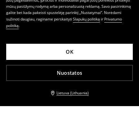
Jūsų pageidavimus, įpročius ir individualiai pagal Jūsų poreikius pritaikyti
mūsų pasiūlymų rodymą arba personalizuotą reklamą. Savo pasirinkimą
galite bet kada pakeisti spustelėję parinktį „Nustatymai“. Norėdami
sužinoti daugiau, raginame perskaityti
Slapukų politiką
ir
Privatumo
politiką
.
OK
Nuostatos
Lietuva (Lithuania)