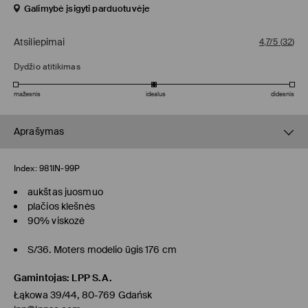
Galimybė įsigyti parduotuvėje
Atsiliepimai
4,7/5
(
32
)
Dydžio atitikimas
mažesnis
idealus
didesnis
Aprašymas
Index:
981IN-99P
aukštas juosmuo
plačios klešnės
90% viskozė
S/36. Moters modelio ūgis 176 cm
Gamintojas
:
LPP S.A.
Łąkowa 39/44, 80-769 Gdańsk