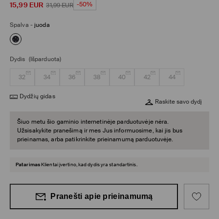
15,99
EUR
-50%
31,99
EUR
Spalva
-
juoda
Dydis
(Išparduota)
32
34
36
38
40
42
44
Dydžių gidas
Raskite savo dydį
Šiuo metu šio gaminio internetinėje parduotuvėje nėra.
Užsisakykite pranešimą ir mes Jus informuosime, kai jis bus
prieinamas, arba patikrinkite prieinamumą parduotuvėje.
Patarimas
Klientai įvertino, kad dydis yra standartinis.
Pranešti apie prieinamumą