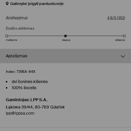
Galimybė įsigyti parduotuvėje
Atsiliepimai
4,8/5
(
352
)
Dydžio atitikimas
mažesnis
idealus
didesnis
Aprašymas
Index:
739EA-84X
dvi šoninės kišenės
100% liocelis
Gamintojas
:
LPP S.A.
Łąkowa 39/44, 80-769 Gdańsk
lpp@lppsa.com