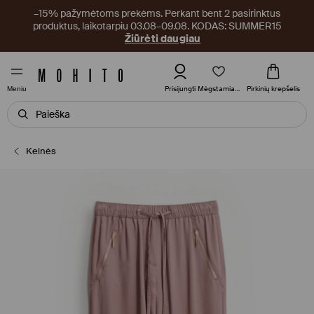
–15% pažymėtoms prekėms. Perkant bent 2 pasirinktus
produktus, laikotarpiu 03.08–09.08. KODAS: SUMMER15
Žiūrėti daugiau
Mėgstamiausi
Prisijungti
Pirkinių krepšelis
Meniu
Kelnės