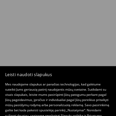
Leisti naudoti slapukus
Mes naudojame slapukus ar panašias technologijas, kad galėtume
suteikti Jums geriausią patirtį naudojantis mūsų svetaine. Sutikdami su
visais slapukais, leisite mums pasirūpinti Jūsų patogumu perkant pagal
Jūsų pageidavimus, įpročius ir individualiai pagal Jūsų poreikius pritaikyti
mūsų pasiūlymų rodymą arba personalizuotą reklamą. Savo pasirinkimą
galite bet kada pakeisti spustelėję parinktį „Nustatymai“. Norėdami
sužinoti daugiau, raginame perskaityti
Slapukų politiką
ir
Privatumo