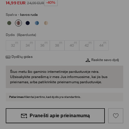
14,99
EUR
-40%
24,99
EUR
Spalva
-
kavos ruda
Dydis
(Išparduota)
32
34
36
38
40
42
44
Dydžių gidas
Raskite savo dydį
Šiuo metu šio gaminio internetinėje parduotuvėje nėra.
Užsisakykite pranešimą ir mes Jus informuosime, kai jis bus
prieinamas, arba patikrinkite prieinamumą parduotuvėje.
Patarimas
Klientai įvertino, kad dydis yra standartinis.
Pranešti apie prieinamumą