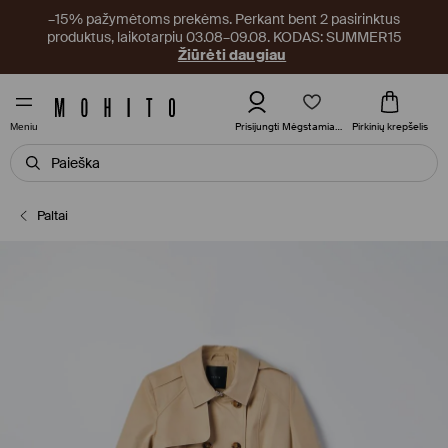
–15% pažymėtoms prekėms. Perkant bent 2 pasirinktus
produktus, laikotarpiu 03.08–09.08. KODAS: SUMMER15
Žiūrėti daugiau
Mėgstamiausi
Prisijungti
Pirkinių krepšelis
Meniu
Paltai