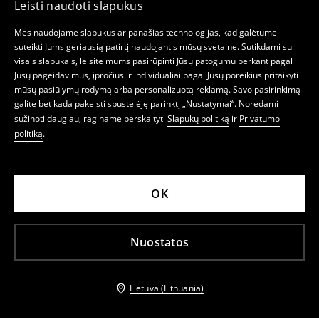
Leisti naudoti slapukus
Mes naudojame slapukus ar panašias technologijas, kad galėtume
suteikti Jums geriausią patirtį naudojantis mūsų svetaine. Sutikdami su
visais slapukais, leisite mums pasirūpinti Jūsų patogumu perkant pagal
Jūsų pageidavimus, įpročius ir individualiai pagal Jūsų poreikius pritaikyti
mūsų pasiūlymų rodymą arba personalizuotą reklamą. Savo pasirinkimą
galite bet kada pakeisti spustelėję parinktį „Nustatymai“. Norėdami
sužinoti daugiau, raginame perskaityti
Slapukų politiką
ir
Privatumo
politiką
.
OK
Nuostatos
Lietuva (Lithuania)