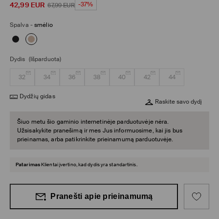
42,99
EUR
-37%
67,99
EUR
Spalva
-
smėlio
Dydis
(Išparduota)
32
34
36
38
40
42
44
Dydžių gidas
Raskite savo dydį
Šiuo metu šio gaminio internetinėje parduotuvėje nėra.
Užsisakykite pranešimą ir mes Jus informuosime, kai jis bus
prieinamas, arba patikrinkite prieinamumą parduotuvėje.
Patarimas
Klientai įvertino, kad dydis yra standartinis.
Pranešti apie prieinamumą