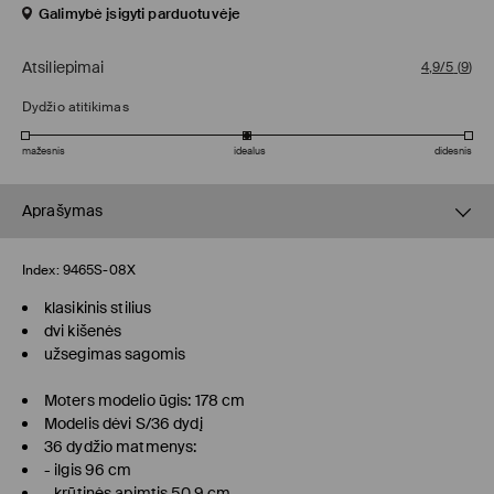
Galimybė įsigyti parduotuvėje
Atsiliepimai
4,9/5
(
9
)
Dydžio atitikimas
mažesnis
idealus
didesnis
Aprašymas
Index:
9465S-08X
klasikinis stilius
dvi kišenės
užsegimas sagomis
Moters modelio ūgis: 178 cm
Modelis dėvi S/36 dydį
36 dydžio matmenys:
- ilgis 96 cm
- krūtinės apimtis 50.9 cm