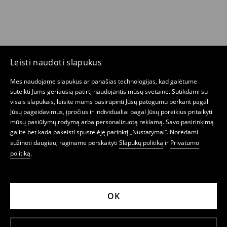
Leisti naudoti slapukus
Mes naudojame slapukus ar panašias technologijas, kad galėtume
suteikti Jums geriausią patirtį naudojantis mūsų svetaine. Sutikdami su
visais slapukais, leisite mums pasirūpinti Jūsų patogumu perkant pagal
Jūsų pageidavimus, įpročius ir individualiai pagal Jūsų poreikius pritaikyti
mūsų pasiūlymų rodymą arba personalizuotą reklamą. Savo pasirinkimą
galite bet kada pakeisti spustelėję parinktį „Nustatymai“. Norėdami
sužinoti daugiau, raginame perskaityti
Slapukų politiką
ir
Privatumo
politiką
.
OK