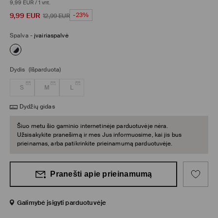
9,99 EUR
/
1 vnt.
9,99
EUR
-23%
12,99
EUR
Spalva
-
įvairiaspalvė
Dydis
(Išparduota)
S
M
L
Dydžių gidas
Šiuo metu šio gaminio internetinėje parduotuvėje nėra.
Užsisakykite pranešimą ir mes Jus informuosime, kai jis bus
prieinamas, arba patikrinkite prieinamumą parduotuvėje.
Pranešti apie prieinamumą
Galimybė įsigyti parduotuvėje