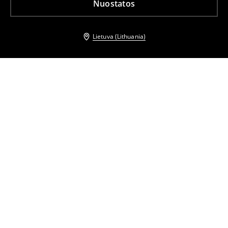
Nuostatos
Lietuva (Lithuania)
Kiti klientai taip pat pasirinko
Diržas su sagtimi
Liemens diržų rinkinys
8
,
99
EUR
12
,
99
EUR
Oversize švarkas
Odiniai aulinukai
74
,
99
EUR
189,99
EUR
34
,
99
EUR
67,99
EUR