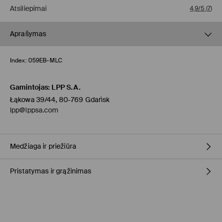
Atsiliepimai
4,9/5
(
7
)
Aprašymas
Index:
059EB-MLC
Gamintojas
:
LPP S.A.
Łąkowa 39/44, 80-769 Gdańsk
lpp@lppsa.com
Medžiaga ir priežiūra
Pristatymas ir grąžinimas
Pagrindinė medžiaga
:
100% POLIURETANINIS PLUOŠTAS
SKALBTI NEGALIMA
Prekių pristatymo politika
BALINTI NEGALIMA
Atsiėmimas parduotuvėje MOHITO
(4-8 darbo dienos)