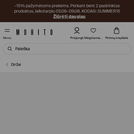
–15% pažymėtoms prekėms. Perkant bent 2 pasirinktus
produktus, laikotarpiu 03.08–09.08. KODAS: SUMMER15
Žiūrėti daugiau
Mėgstamiausi
Prisijungti
Pirkinių krepšelis
Meniu
Diržai