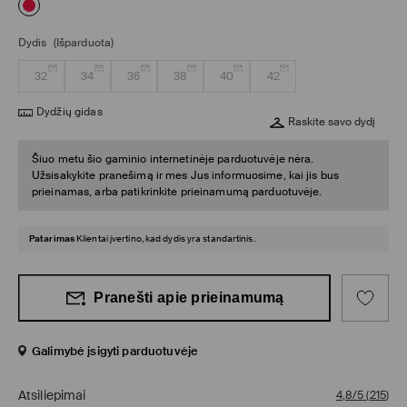
Dydis
(Išparduota)
32
34
36
38
40
42
Dydžių gidas
Raskite savo dydį
Šiuo metu šio gaminio internetinėje parduotuvėje nėra.
Užsisakykite pranešimą ir mes Jus informuosime, kai jis bus
prieinamas, arba patikrinkite prieinamumą parduotuvėje.
Patarimas
Klientai įvertino, kad dydis yra standartinis.
Pranešti apie prieinamumą
Galimybė įsigyti parduotuvėje
Atsiliepimai
4,8/5
(
215
)