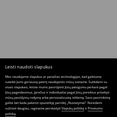
Leisti naudoti slapukus
Mes naudojame slapukus ar panašias technologijas, kad galėtume
suteikti Jums geriausią patirtį naudojantis mūsų svetaine. Sutikdami su
visais slapukais, leisite mums pasirūpinti Jūsų patogumu perkant pagal
Jūsų pageidavimus, įpročius ir individualiai pagal Jūsų poreikius pritaikyti
mūsų pasiūlymų rodymą arba personalizuotą reklamą. Savo pasirinkimą
galite bet kada pakeisti spustelėję parinktį „Nustatymai“. Norėdami
sužinoti daugiau, raginame perskaityti
Slapukų politiką
ir
Privatumo
politiką
.