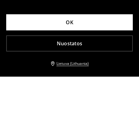
OK
Nuostatos
Lietuva (Lithuania)
Kiti klientai taip pat pasirinko
Maxi suknelė pūstomis rankovėmis
Moteriškas kombinezonas
29
,
99
EUR
57,99
EUR
34
,
99
EUR
46,99
EUR