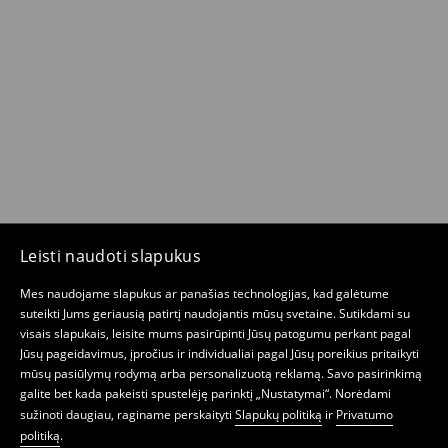
Leisti naudoti slapukus
Mes naudojame slapukus ar panašias technologijas, kad galėtume
suteikti Jums geriausią patirtį naudojantis mūsų svetaine. Sutikdami su
visais slapukais, leisite mums pasirūpinti Jūsų patogumu perkant pagal
Jūsų pageidavimus, įpročius ir individualiai pagal Jūsų poreikius pritaikyti
mūsų pasiūlymų rodymą arba personalizuotą reklamą. Savo pasirinkimą
galite bet kada pakeisti spustelėję parinktį „Nustatymai“. Norėdami
sužinoti daugiau, raginame perskaityti
Slapukų politiką
ir
Privatumo
politiką
.