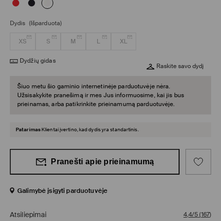
Dydis
(Išparduota)
XS
S
M
L
XL
Dydžių gidas
Raskite savo dydį
Šiuo metu šio gaminio internetinėje parduotuvėje nėra.
Užsisakykite pranešimą ir mes Jus informuosime, kai jis bus
prieinamas, arba patikrinkite prieinamumą parduotuvėje.
Patarimas
Klientai įvertino, kad dydis yra standartinis.
Pranešti apie prieinamumą
Galimybė įsigyti parduotuvėje
Atsiliepimai
4,4/5
(
167
)