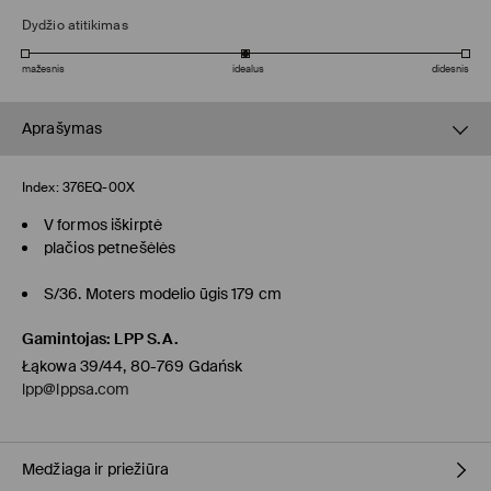
Dydžio atitikimas
mažesnis
idealus
didesnis
Aprašymas
Index:
376EQ-00X
V formos iškirptė
plačios petnešėlės
S/36. Moters modelio ūgis 179 cm
Gamintojas
:
LPP S.A.
Łąkowa 39/44, 80-769 Gdańsk
lpp@lppsa.com
Medžiaga ir priežiūra