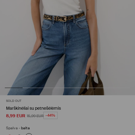
SOLD OUT
Marškinėliai su petnešėlėmis
8,99
EUR
-44%
15,99
EUR
Spalva
-
balta