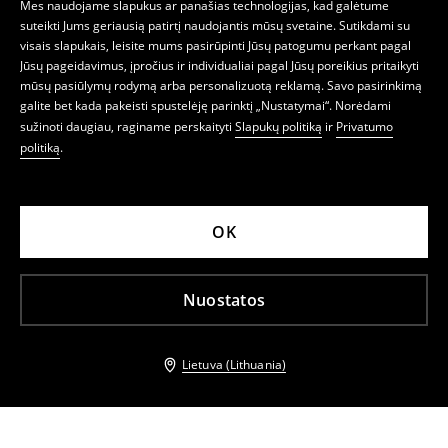
Mes naudojame slapukus ar panašias technologijas, kad galėtume
suteikti Jums geriausią patirtį naudojantis mūsų svetaine. Sutikdami su
visais slapukais, leisite mums pasirūpinti Jūsų patogumu perkant pagal
Jūsų pageidavimus, įpročius ir individualiai pagal Jūsų poreikius pritaikyti
mūsų pasiūlymų rodymą arba personalizuotą reklamą. Savo pasirinkimą
galite bet kada pakeisti spustelėję parinktį „Nustatymai“. Norėdami
sužinoti daugiau, raginame perskaityti
Slapukų politiką
ir
Privatumo
politiką
.
OK
Nuostatos
Lietuva (Lithuania)