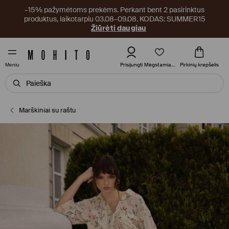
–15% pažymėtoms prekėms. Perkant bent 2 pasirinktus
produktus, laikotarpiu 03.08–09.08. KODAS: SUMMER15
Žiūrėti daugiau
Mėgstamiausi
Prisijungti
Pirkinių krepšelis
Meniu
Marškiniai su raštu