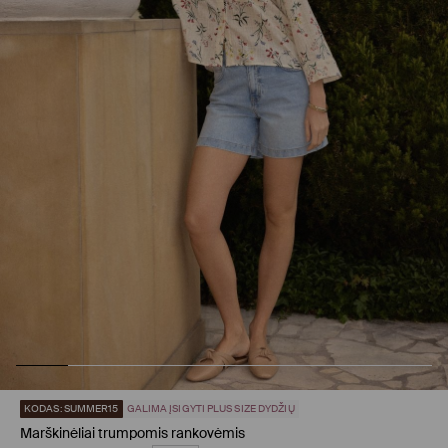
KODAS: SUMMER15
GALIMA ĮSIGYTI PLUS SIZE DYDŽIŲ
Marškinėliai trumpomis rankovėmis