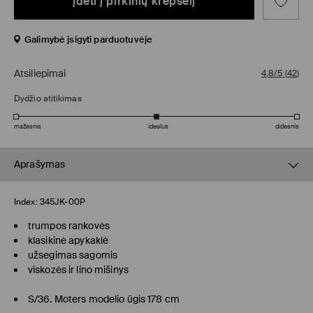
Įdėti į pirkinių krepšelį
Galimybė įsigyti parduotuvėje
Atsiliepimai
4,8/5
(
42
)
Dydžio atitikimas
mažesnis
idealus
didesnis
Aprašymas
Index:
345JK-00P
trumpos rankovės
klasikinė apykaklė
užsegimas sagomis
viskozės ir lino mišinys
S/36. Moters modelio ūgis 178 cm