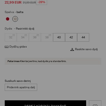
22,99
EUR
-28%
31,99
EUR
Spalva
-
balta
Dydis
-
Pasirinkti dydį
32
34
36
38
40
42
44
Dydžių gidas
Raskite savo dydį
Patarimas
Klientai įvertino, kad dydis yra standartinis.
Susikurk savo derinį
Priderink apatinę dalį