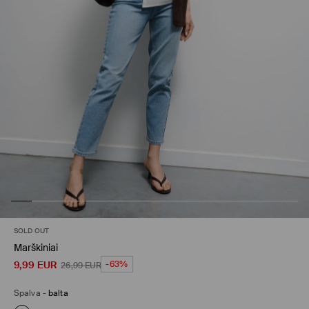
SOLD OUT
Marškiniai
9,99
EUR
-63%
26,99
EUR
Spalva
-
balta