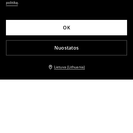
politiką
.
OK
Nuostatos
Lietuva (Lithuania)
Kiti klientai taip pat pasirinko
Marškiniai su medvilne
Marškiniai su medvilne