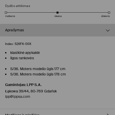
Dydžio atitikimas
mažesnis
idealus
didesnis
Aprašymas
Index:
526FX-00X
klasikinė apykaklė
ilgos rankovės
S/36. Moters modelio ūgis 177 cm
S/36. Moters modelio ūgis 178 cm
Gamintojas
:
LPP S.A.
Łąkowa 39/44, 80-769 Gdańsk
lpp@lppsa.com