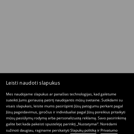
Leisti naudoti slapukus
Mes naudojame slapukus ar panašias technologijas, kad galėtume
suteikti Jums geriausią patirtį naudojantis mūsų svetaine. Sutikdami su
visais slapukais, leisite mums pasirūpinti Jūsų patogumu perkant pagal
Jūsų pageidavimus, įpročius ir individualiai pagal Jūsų poreikius pritaikyti
mūsų pasiūlymų rodymą arba personalizuotą reklamą. Savo pasirinkimą
galite bet kada pakeisti spustelėję parinktį „Nustatymai“. Norėdami
sužinoti daugiau, raginame perskaityti
Slapukų politiką
ir
Privatumo