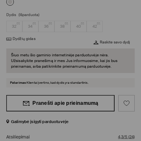
Dydis
(Išparduota)
32
34
36
38
40
42
Dydžių gidas
Raskite savo dydį
Šiuo metu šio gaminio internetinėje parduotuvėje nėra.
Užsisakykite pranešimą ir mes Jus informuosime, kai jis bus
prieinamas, arba patikrinkite prieinamumą parduotuvėje.
Patarimas
Klientai įvertino, kad dydis yra standartinis.
Pranešti apie prieinamumą
Galimybė įsigyti parduotuvėje
Atsiliepimai
4,3/5
(
24
)