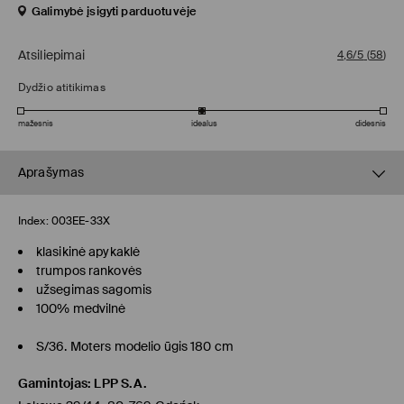
Galimybė įsigyti parduotuvėje
Atsiliepimai
4,6/5
(
58
)
Dydžio atitikimas
mažesnis
idealus
didesnis
Aprašymas
Index:
003EE-33X
klasikinė apykaklė
trumpos rankovės
užsegimas sagomis
100% medvilnė
S/36. Moters modelio ūgis 180 cm
Gamintojas
:
LPP S.A.