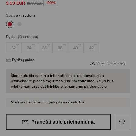
9,99
EUR
-50%
19,99
EUR
Spalva
-
raudona
Dydis
(Išparduota)
32
34
36
38
40
42
Dydžių gidas
Raskite savo dydį
Šiuo metu šio gaminio internetinėje parduotuvėje nėra.
Užsisakykite pranešimą ir mes Jus informuosime, kai jis bus
prieinamas, arba patikrinkite prieinamumą parduotuvėje.
Patarimas
Klientai įvertino, kad dydis yra standartinis.
Pranešti apie prieinamumą