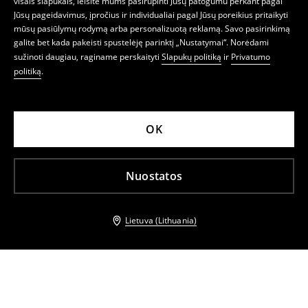
visais slapukais, leisite mums pasirūpinti Jūsų patogumu perkant pagal
Jūsų pageidavimus, įpročius ir individualiai pagal Jūsų poreikius pritaikyti
mūsų pasiūlymų rodymą arba personalizuotą reklamą. Savo pasirinkimą
galite bet kada pakeisti spustelėję parinktį „Nustatymai“. Norėdami
sužinoti daugiau, raginame perskaityti
Slapukų politiką
ir
Privatumo
politiką
.
OK
Nuostatos
Lietuva (Lithuania)