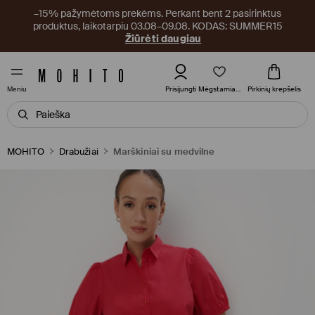
–15% pažymėtoms prekėms. Perkant bent 2 pasirinktus
produktus, laikotarpiu 03.08–09.08. KODAS: SUMMER15
Žiūrėti daugiau
Mėgstamiausi
Prisijungti
Pirkinių krepšelis
Meniu
MOHITO
Drabužiai
Marškiniai su medvilne