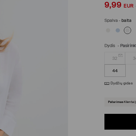
9,99
EUR
Spalva
-
balta
Dydis
-
Pasirink
32
3
44
Dydžių gidas
Patarimas
Klientai 