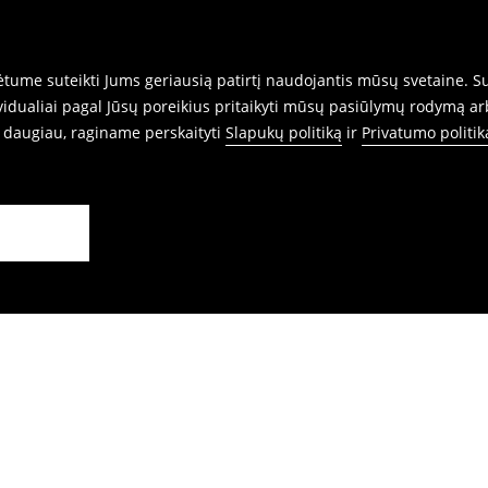
rnetu.
ume suteikti Jums geriausią patirtį naudojantis mūsų svetaine. Sut
idualiai pagal Jūsų poreikius pritaikyti mūsų pasiūlymų rodymą ar
i daugiau, raginame perskaityti
Slapukų politiką
ir
Privatumo politik