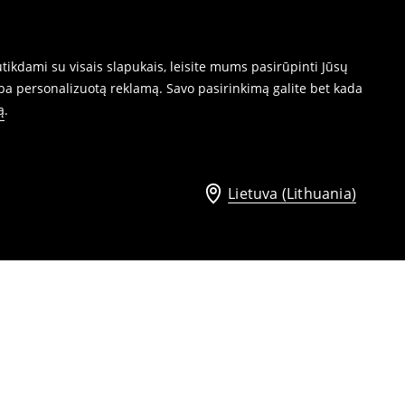
ikdami su visais slapukais, leisite mums pasirūpinti Jūsų
ba personalizuotą reklamą. Savo pasirinkimą galite bet kada
ą
.
Lietuva (Lithuania)