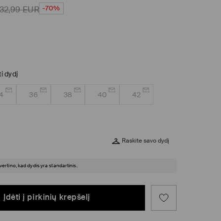
-70%
32,99
EUR
ti dydį
4
36
38
40
42
Raskite savo dydį
įvertino, kad dydis yra standartinis.
Įdėti į pirkinių krepšelį