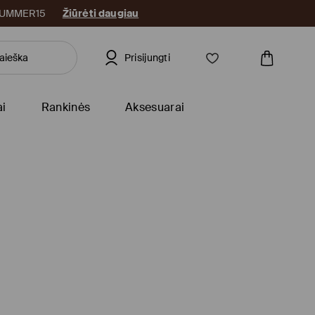
: SUMMER15
Žiūrėti daugiau
Prisijungti
ai
Rankinės
Aksesuarai