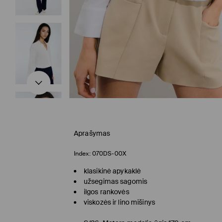
Aprašymas
Index:
070DS-00X
klasikinė apykaklė
užsegimas sagomis
ilgos rankovės
viskozės ir lino mišinys