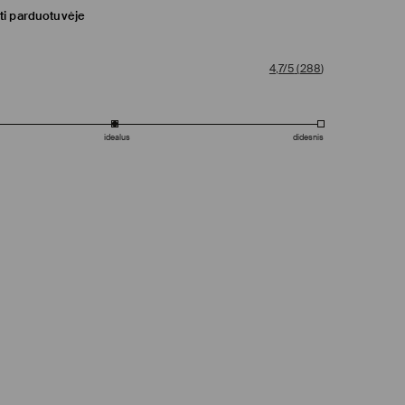
ti parduotuvėje
4,7/5
(
288
)
idealus
didesnis