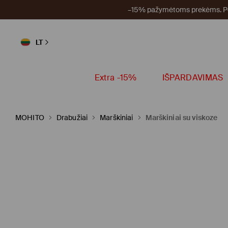
–15% pažymėtoms prekėms. Per
LT
Extra -15%
IŠPARDAVIMAS
MOHITO
Drabužiai
Marškiniai
Marškiniai su viskoze