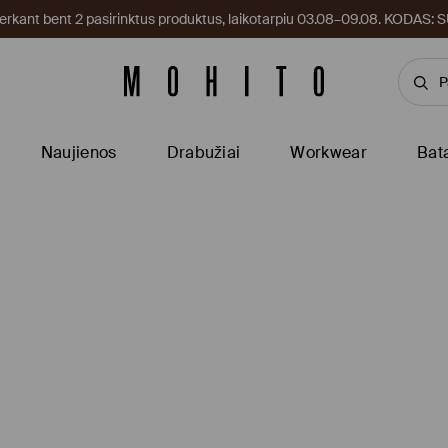
kant bent 2 pasirinktus produktus, laikotarpiu 03.08–09.08. KODAS
Naujienos
Drabužiai
Workwear
Bat