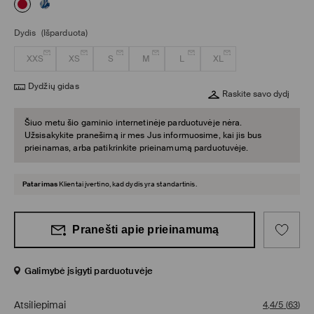
Dydis
(Išparduota)
XXS
XS
S
M
L
XL
Dydžių gidas
Raskite savo dydį
Šiuo metu šio gaminio internetinėje parduotuvėje nėra.
Užsisakykite pranešimą ir mes Jus informuosime, kai jis bus
prieinamas, arba patikrinkite prieinamumą parduotuvėje.
Patarimas
Klientai įvertino, kad dydis yra standartinis.
Pranešti apie prieinamumą
Galimybė įsigyti parduotuvėje
Atsiliepimai
4,4/5
(
63
)