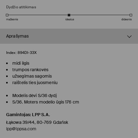
Dydžio atitikimas
mažesnis
idealus
didesnis
Aprašymas
Index:
894DI-33X
midi ilgis
trumpos rankovės
užsegimas sagomis
raištelis ties juosmeniu
Modelis dėvi S/36 dydį
S/36. Moters modelio ūgis 176 cm
Gamintojas
:
LPP S.A.
Łąkowa 39/44, 80-769 Gdańsk
lpp@lppsa.com