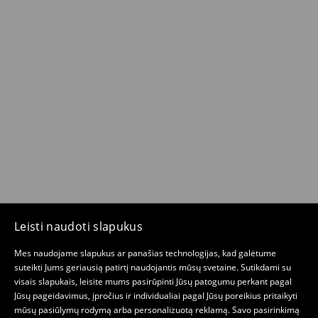
Leisti naudoti slapukus
Mes naudojame slapukus ar panašias technologijas, kad galėtume
suteikti Jums geriausią patirtį naudojantis mūsų svetaine. Sutikdami su
visais slapukais, leisite mums pasirūpinti Jūsų patogumu perkant pagal
Jūsų pageidavimus, įpročius ir individualiai pagal Jūsų poreikius pritaikyti
mūsų pasiūlymų rodymą arba personalizuotą reklamą. Savo pasirinkimą