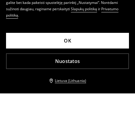
galite bet kada pakeisti spustelėję parinktį „Nustatymai“. Norėdami
sužinoti daugiau, raginame perskaityti
Slapukų politiką
ir
Privatumo
politiką
.
OK
Nuostatos
Lietuva (Lithuania)
Kiti klientai taip pat pasirinko