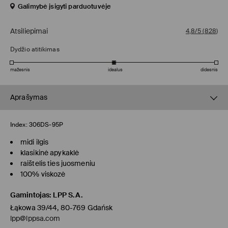
Galimybė įsigyti parduotuvėje
Atsiliepimai
4,8/5
(
828
)
Dydžio atitikimas
mažesnis
idealus
didesnis
Aprašymas
Index:
306DS-95P
midi ilgis
klasikinė apykaklė
raištelis ties juosmeniu
100% viskozė
Gamintojas
:
LPP S.A.
Łąkowa 39/44, 80-769 Gdańsk
lpp@lppsa.com