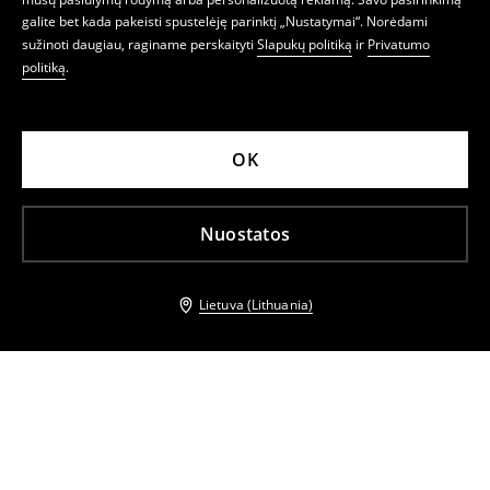
galite bet kada pakeisti spustelėję parinktį „Nustatymai“. Norėdami
sužinoti daugiau, raginame perskaityti
Slapukų politiką
ir
Privatumo
politiką
.
OK
Nuostatos
Lietuva (Lithuania)