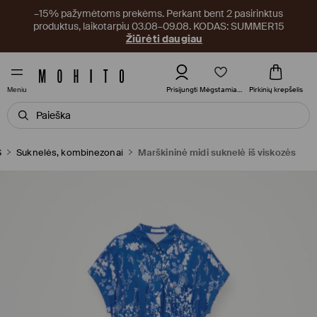
–15% pažymėtoms prekėms. Perkant bent 2 pasirinktus
produktus, laikotarpiu 03.08–09.08. KODAS: SUMMER15
Žiūrėti daugiau
Mėgstamiausi
Prisijungti
Pirkinių krepšelis
Meniu
S
Suknelės, kombinezonai
Marškininė midi suknelė iš viskozės