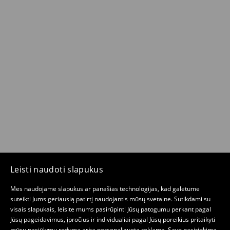
Leisti naudoti slapukus
Mes naudojame slapukus ar panašias technologijas, kad galėtume
suteikti Jums geriausią patirtį naudojantis mūsų svetaine. Sutikdami su
visais slapukais, leisite mums pasirūpinti Jūsų patogumu perkant pagal
Jūsų pageidavimus, įpročius ir individualiai pagal Jūsų poreikius pritaikyti
mūsų pasiūlymų rodymą arba personalizuotą reklamą. Savo pasirinkimą