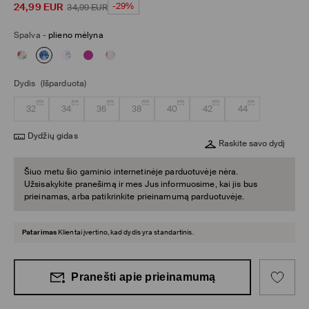
24,99
EUR
-29%
34,99
EUR
Spalva
-
plieno mėlyna
Dydis
(Išparduota)
32
34
36
38
40
42
44
Dydžių gidas
Raskite savo dydį
Šiuo metu šio gaminio internetinėje parduotuvėje nėra.
Užsisakykite pranešimą ir mes Jus informuosime, kai jis bus
prieinamas, arba patikrinkite prieinamumą parduotuvėje.
Patarimas
Klientai įvertino, kad dydis yra standartinis.
Pranešti apie prieinamumą