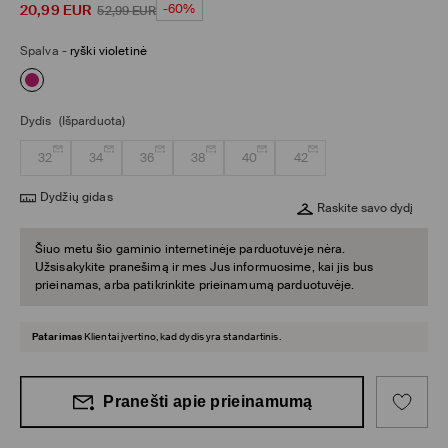
20,99
EUR
-60%
52,99
EUR
Spalva
-
ryški violetinė
Dydis
(Išparduota)
32
34
36
38
40
42
Dydžių gidas
Raskite savo dydį
Šiuo metu šio gaminio internetinėje parduotuvėje nėra.
Užsisakykite pranešimą ir mes Jus informuosime, kai jis bus
prieinamas, arba patikrinkite prieinamumą parduotuvėje.
Patarimas
Klientai įvertino, kad dydis yra standartinis.
Pranešti apie prieinamumą