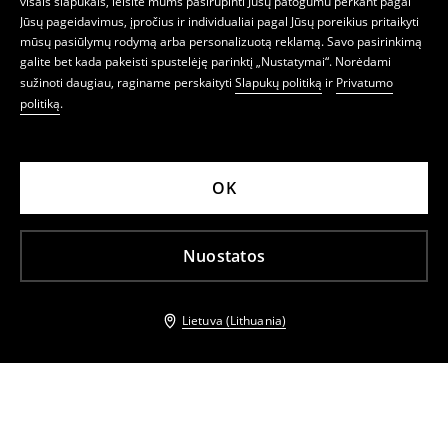
visais slapukais, leisite mums pasirūpinti Jūsų patogumu perkant pagal
Jūsų pageidavimus, įpročius ir individualiai pagal Jūsų poreikius pritaikyti
mūsų pasiūlymų rodymą arba personalizuotą reklamą. Savo pasirinkimą
galite bet kada pakeisti spustelėję parinktį „Nustatymai“. Norėdami
sužinoti daugiau, raginame perskaityti
Slapukų politiką
ir
Privatumo
politiką
.
OK
Nuostatos
Lietuva (Lithuania)