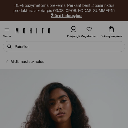
–15% pažymėtoms prekėms. Perkant bent 2 pasirinktus
produktus, laikotarpiu 03.08–09.08. KODAS: SUMMER15
Žiūrėti daugiau
Mėgstamiausi
Prisijungti
Pirkinių krepšelis
Meniu
Midi, maxi suknelės