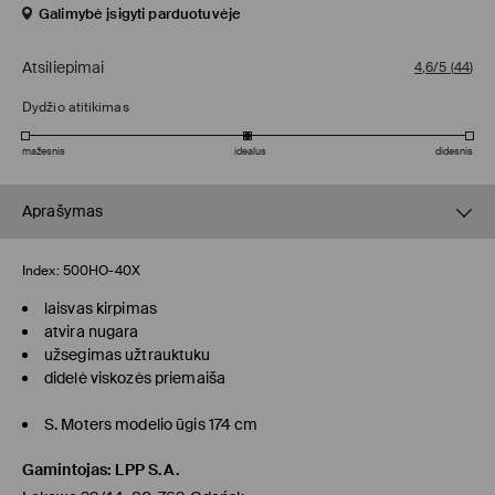
Galimybė įsigyti parduotuvėje
Atsiliepimai
4,6/5
(
44
)
Dydžio atitikimas
mažesnis
idealus
didesnis
Aprašymas
Index:
500HO-40X
laisvas kirpimas
atvira nugara
užsegimas užtrauktuku
didelė viskozės priemaiša
S. Moters modelio ūgis 174 cm
Gamintojas
:
LPP S.A.