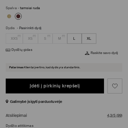
Spalva
-
tamsiai ruda
Dydis
-
Pasirinkti dydį
XXS
XS
S
M
L
XL
Dydžių gidas
Raskite savo dydį
Patarimas
Klientai įvertino, kad dydis yra standartinis.
Įdėti į pirkinių krepšelį
Galimybė įsigyti parduotuvėje
Atsiliepimai
4,3/5
(
99
)
Dydžio atitikimas