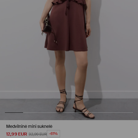
Medvilninė mini suknelė
12,99
EUR
-61%
32,99
EUR