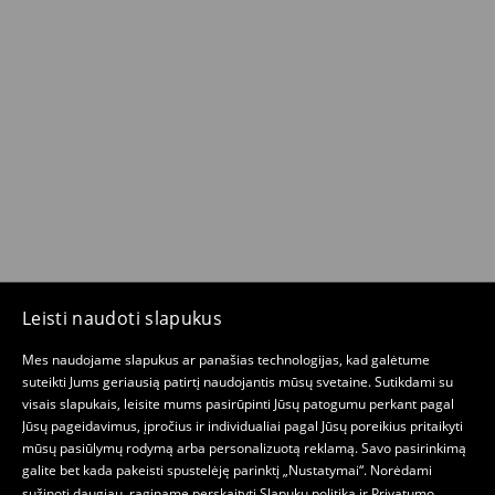
Leisti naudoti slapukus
Mes naudojame slapukus ar panašias technologijas, kad galėtume
suteikti Jums geriausią patirtį naudojantis mūsų svetaine. Sutikdami su
visais slapukais, leisite mums pasirūpinti Jūsų patogumu perkant pagal
Jūsų pageidavimus, įpročius ir individualiai pagal Jūsų poreikius pritaikyti
mūsų pasiūlymų rodymą arba personalizuotą reklamą. Savo pasirinkimą
galite bet kada pakeisti spustelėję parinktį „Nustatymai“. Norėdami
sužinoti daugiau, raginame perskaityti
Slapukų politiką
ir
Privatumo