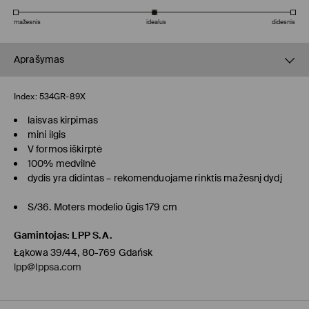
mažesnis
idealus
didesnis
Aprašymas
Index:
534GR-89X
laisvas kirpimas
mini ilgis
V formos iškirptė
100% medvilnė
dydis yra didintas – rekomenduojame rinktis mažesnį dydį
S/36. Moters modelio ūgis 179 cm
Gamintojas
:
LPP S.A.
Łąkowa 39/44, 80-769 Gdańsk
lpp@lppsa.com