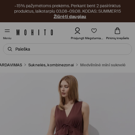
–15% pažymėtoms prekėms. Perkant bent 2 pasirinktus
produktus, laikotarpiu 03.08–09.08. KODAS: SUMMER15
Žiūrėti daugiau
Mėgstamiausi
Prisijungti
Pirkinių krepšelis
Meniu
PARDAVIMAS
Suknelės, kombinezonai
Medvilninė mini suknelė