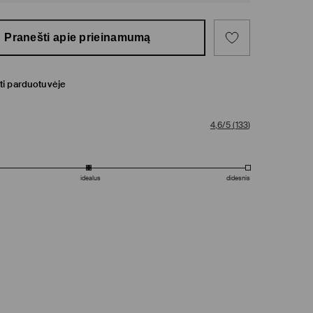
Pranešti apie prieinamumą
ti parduotuvėje
4,6/5
(
133
)
idealus
didesnis