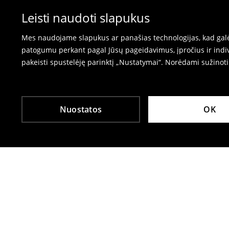
Prašome naudoti prekių grąžinimo formą inte
⟶
Prekių grąžinimas
Leisti naudoti slapukus
Mes naudojame slapukus ar panašias technologijas, kad galėt
patogumu perkant pagal Jūsų pageidavimus, įpročius ir indiv
pakeisti spustelėję parinktį „Nustatymai“. Norėdami sužinot
Nuostatos
OK