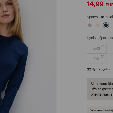
14,99
EU
Spalva
-
tamsia
Dydis
(Išparduo
XXS
XXL
Dydžių gidas
Šiuo metu šio
Užsisakykite 
prieinamas, a
Patarimas
Klientai 