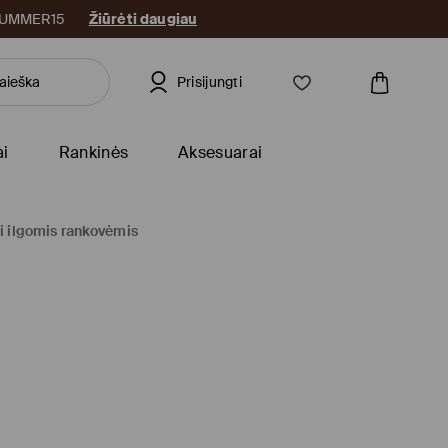
: SUMMER15
Žiūrėti daugiau
Prisijungti
ai
Rankinės
Aksesuarai
i ilgomis rankovėmis