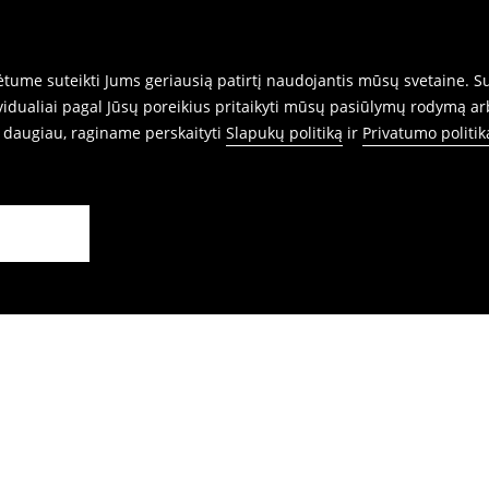
rnetu.
ume suteikti Jums geriausią patirtį naudojantis mūsų svetaine. Sut
idualiai pagal Jūsų poreikius pritaikyti mūsų pasiūlymų rodymą ar
i daugiau, raginame perskaityti
Slapukų politiką
ir
Privatumo politik