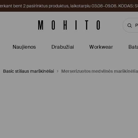
kant bent 2 pasirinktus produktus, laikotarpiu 03.08–09.08. KODAS
Naujienos
Drabužiai
Workwear
Bat
Basic stiliaus marškinėliai
Merserizuotos medvilnės marškinėlia