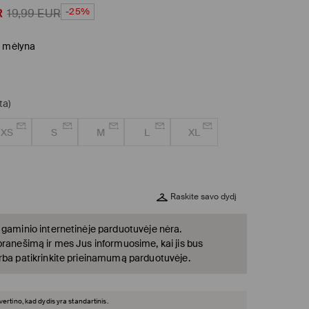
-25%
R
19,99
EUR
i mėlyna
ta)
XS
S
M
L
XL
Raskite savo dydį
 gaminio internetinėje parduotuvėje nėra.
pranešimą ir mes Jus informuosime, kai jis bus
rba patikrinkite prieinamumą parduotuvėje.
įvertino, kad dydis yra standartinis.