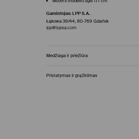
Moters modelio ūgis 177 cm
Gamintojas
:
LPP S.A.
Łąkowa 39/44, 80-769 Gdańsk
lpp@lppsa.com
Medžiaga ir priežiūra
Pagrindinė medžiaga
:
100% MEDVILNĖ
Pristatymas ir grąžinimas
BALINTI NEGALIMA
Prekių pristatymo politika
NEGALIMA DŽIOVINTI BŪGNINĖJE DŽIOVYKL
Atsiėmimas parduotuvėje MOHITO
(4-8 darbo
LYGINTI IKI 110° C TEMPERATŪRA. GARINTI N
0,00 EUR / Online (PayU, PayPal, Google Pay, Tr
NEVALYTI SAUSU CHEMINIU BŪDU
DPD paštomatas
(4-7 darbo dienos)
2,95 EUR / Online (PayU, PayPal, Google Pay, Tr