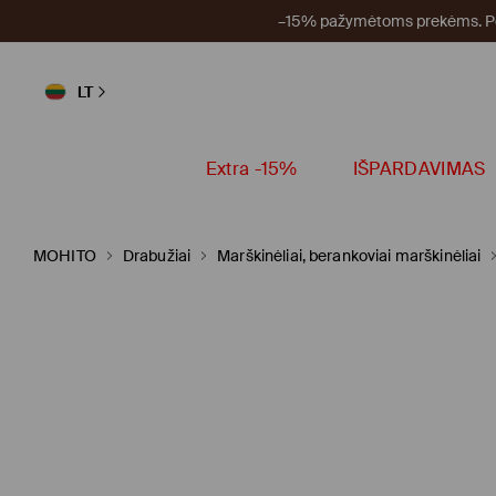
–15% pažymėtoms prekėms. Per
LT
Extra -15%
IŠPARDAVIMAS
MOHITO
Drabužiai
Marškinėliai, berankoviai marškinėliai