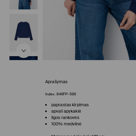
Aprašymas
Index:
849FP-59X
paprastas kirpimas
apvali apykaklė
ilgos rankovės
100% medvilnė