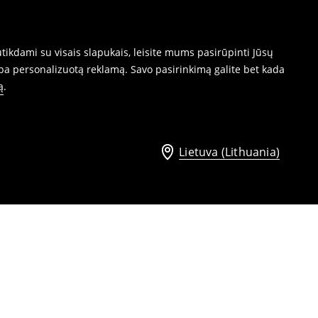
ikdami su visais slapukais, leisite mums pasirūpinti Jūsų
ba personalizuotą reklamą. Savo pasirinkimą galite bet kada
ą
.
Lietuva (Lithuania)