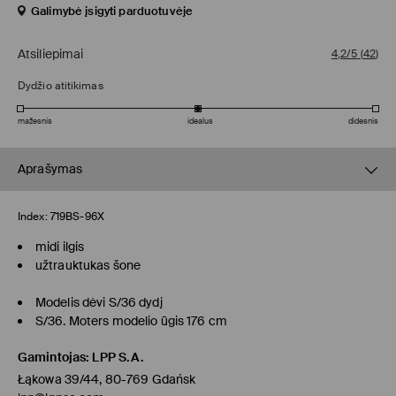
Galimybė įsigyti parduotuvėje
Atsiliepimai
4,2/5
(
42
)
Dydžio atitikimas
mažesnis
idealus
didesnis
Aprašymas
Index:
719BS-96X
midi ilgis
užtrauktukas šone
Modelis dėvi S/36 dydį
S/36. Moters modelio ūgis 176 cm
Gamintojas
:
LPP S.A.
Łąkowa 39/44, 80-769 Gdańsk