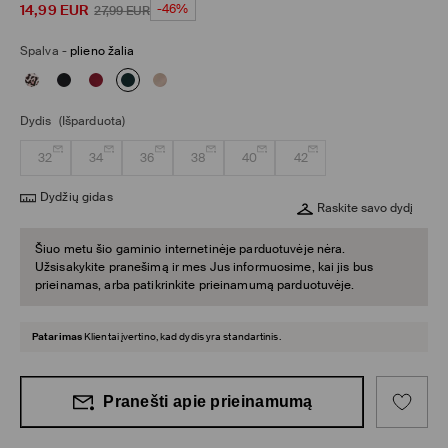
14,99
EUR
-46%
27,99
EUR
Spalva
-
plieno žalia
Dydis
(Išparduota)
32
34
36
38
40
42
Dydžių gidas
Raskite savo dydį
Šiuo metu šio gaminio internetinėje parduotuvėje nėra.
Užsisakykite pranešimą ir mes Jus informuosime, kai jis bus
prieinamas, arba patikrinkite prieinamumą parduotuvėje.
Patarimas
Klientai įvertino, kad dydis yra standartinis.
Pranešti apie prieinamumą