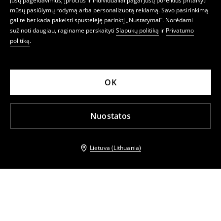
Jūsų pageidavimus, įpročius ir individualiai pagal Jūsų poreikius pritaikyti
mūsų pasiūlymų rodymą arba personalizuotą reklamą. Savo pasirinkimą
galite bet kada pakeisti spustelėję parinktį „Nustatymai“. Norėdami
sužinoti daugiau, raginame perskaityti
Slapukų politiką
ir
Privatumo
politiką
.
OK
Nuostatos
Lietuva (Lithuania)