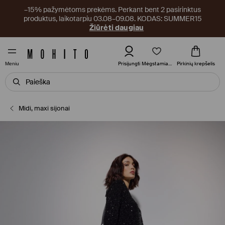
–15% pažymėtoms prekėms. Perkant bent 2 pasirinktus
produktus, laikotarpiu 03.08–09.08. KODAS: SUMMER15
Žiūrėti daugiau
Mėgstamiausi
Prisijungti
Pirkinių krepšelis
Meniu
Midi, maxi sijonai