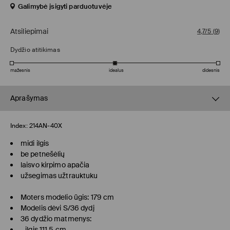
Galimybė įsigyti parduotuvėje
Atsiliepimai
4,7/5
(
9
)
Dydžio atitikimas
mažesnis
idealus
didesnis
Aprašymas
Index:
214AN-40X
midi ilgis
be petnešėlių
laisvo kirpimo apačia
užsegimas užtrauktuku
Moters modelio ūgis: 179 cm
Modelis dėvi S/36 dydį
36 dydžio matmenys:
- ilgis 111.5 cm