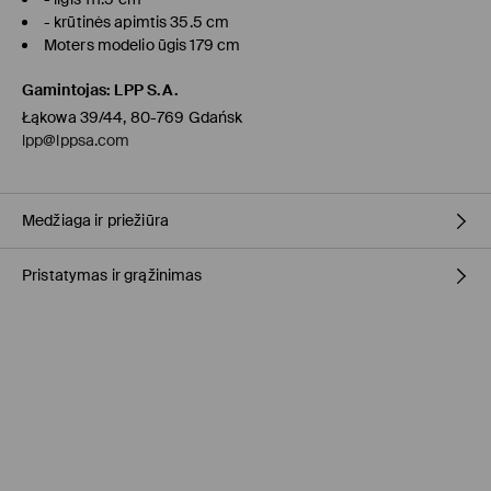
- krūtinės apimtis 35.5 cm
Moters modelio ūgis 179 cm
Gamintojas
:
LPP S.A.
Łąkowa 39/44, 80-769 Gdańsk
lpp@lppsa.com
Medžiaga ir priežiūra
Pristatymas ir grąžinimas
Pagrindinė medžiaga
:
95% POLIESTERIS, 5% ELASTANAS
Pamušalas
:
100% POLIESTERIS
Prekių pristatymo politika
BALINTI NEGALIMA
NEGALIMA DŽIOVINTI BŪGNINĖJE DŽIOVYKLĖJE
Atsiėmimas parduotuvėje MOHITO
(4-8 darbo dienos)
0,00 EUR / Online (PayU, PayPal, Google Pay, Trustly)
NELYGINTI
DPD paštomatas
(4-7 darbo dienos)
NEVALYTI SAUSU CHEMINIU BŪDU
2,95 EUR / Online (PayU, PayPal, Google Pay, Trustly)