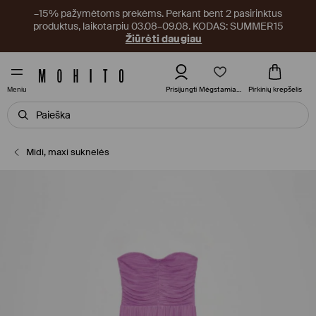
–15% pažymėtoms prekėms. Perkant bent 2 pasirinktus
produktus, laikotarpiu 03.08–09.08. KODAS: SUMMER15
Žiūrėti daugiau
Mėgstamiausi
Prisijungti
Pirkinių krepšelis
Meniu
Midi, maxi suknelės