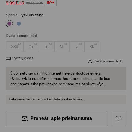
9,99
EUR
-67%
29,99
EUR
Spalva
-
ryški violetinė
Dydis
(Išparduota)
XXS
XS
S
M
L
XL
Dydžių gidas
Raskite savo dydį
Šiuo metu šio gaminio internetinėje parduotuvėje nėra.
Užsisakykite pranešimą ir mes Jus informuosime, kai jis bus
prieinamas, arba patikrinkite prieinamumą parduotuvėje.
Patarimas
Klientai įvertino, kad dydis yra standartinis.
Pranešti apie prieinamumą