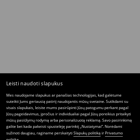
Leisti naudoti slapukus
Mes naudojame slapukus ar panašias technologijas, kad galėtume
suteikti Jums geriausią patirtį naudojantis mūsų svetaine. Sutikdami su
visais slapukais, leisite mums pasirūpinti Jūsų patogumu perkant pagal
Jūsų pageidavimus, įpročius ir individualiai pagal Jūsų poreikius pritaikyti
mūsų pasiūlymų rodymą arba personalizuotą reklamą. Savo pasirinkimą
galite bet kada pakeisti spustelėję parinktį „Nustatymai“. Norėdami
sužinoti daugiau, raginame perskaityti
Slapukų politiką
ir
Privatumo
politiką
.