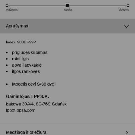
mažesnis
idealus
didesnis
Aprašymas
Index:
903DI-99P
prigludęs kirpimas
midi ilgis
apvali apykaklė
ilgos rankovės
Modelis dėvi S/36 dydį
Gamintojas
:
LPP S.A.
Łąkowa 39/44, 80-769 Gdańsk
lpp@lppsa.com
Medžiaga ir priežiūra