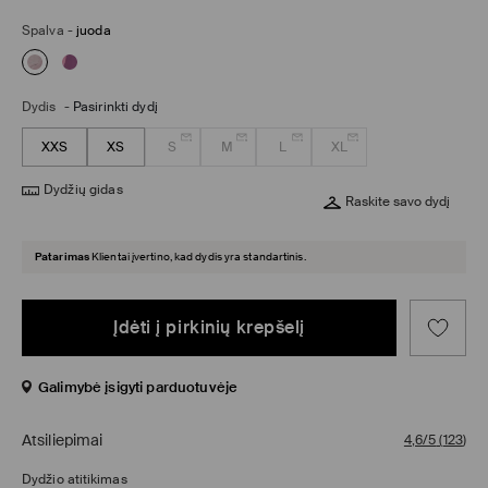
Spalva
-
juoda
Dydis
-
Pasirinkti dydį
XXS
XS
S
M
L
XL
Dydžių gidas
Raskite savo dydį
Patarimas
Klientai įvertino, kad dydis yra standartinis.
Įdėti į pirkinių krepšelį
Galimybė įsigyti parduotuvėje
Atsiliepimai
4,6/5
(
123
)
Dydžio atitikimas