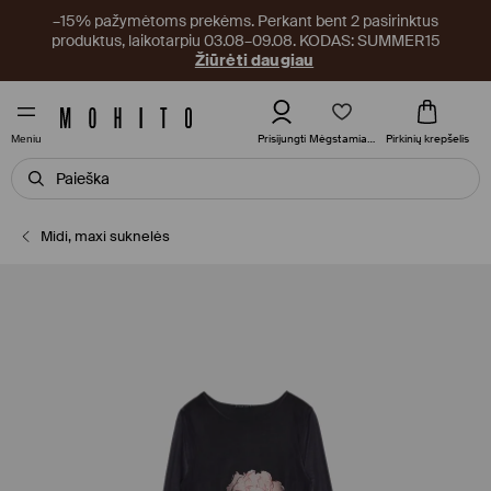
–15% pažymėtoms prekėms. Perkant bent 2 pasirinktus
produktus, laikotarpiu 03.08–09.08. KODAS: SUMMER15
Žiūrėti daugiau
Mėgstamiausi
Prisijungti
Pirkinių krepšelis
Meniu
Midi, maxi suknelės