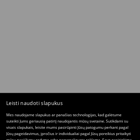
Leisti naudoti slapukus
Mes naudojame slapukus ar panašias technologijas, kad galėtume
suteikti Jums geriausią patirtį naudojantis mūsų svetaine. Sutikdami su
visais slapukais, leisite mums pasirūpinti Jūsų patogumu perkant pagal
Jūsų pageidavimus, įpročius ir individualiai pagal Jūsų poreikius pritaikyti
mūsų pasiūlymų rodymą arba personalizuotą reklamą. Savo pasirinkimą