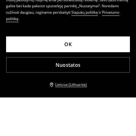
galite bet kada pakeisti spustelėję parinktį „Nustatymai“. Norėdami
sužinoti daugiau, raginame perskaityti
Slapukų politiką
ir
Privatumo
politiką
.
OK
Nuostatos
Lietuva (Lithuania)