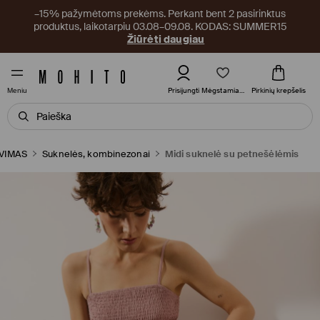
–15% pažymėtoms prekėms. Perkant bent 2 pasirinktus
produktus, laikotarpiu 03.08–09.08. KODAS: SUMMER15
Žiūrėti daugiau
Mėgstamiausi
Prisijungti
Pirkinių krepšelis
Meniu
VIMAS
Suknelės, kombinezonai
Midi suknelė su petnešėlėmis