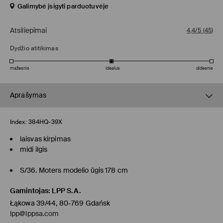
Galimybė įsigyti parduotuvėje
Atsiliepimai
4,4/5
(
45
)
Dydžio atitikimas
mažesnis
idealus
didesnis
Aprašymas
Index:
384HQ-39X
laisvas kirpimas
midi ilgis
S/36. Moters modelio ūgis 178 cm
Gamintojas
:
LPP S.A.
Łąkowa 39/44, 80-769 Gdańsk
lpp@lppsa.com