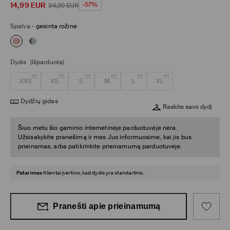
14,99
EUR
-57%
34,99
EUR
Spalva
-
gesinta rožinė
Dydis
(Išparduota)
XXS
XS
S
M
L
XL
Dydžių gidas
Raskite savo dydį
Šiuo metu šio gaminio internetinėje parduotuvėje nėra.
Užsisakykite pranešimą ir mes Jus informuosime, kai jis bus
prieinamas, arba patikrinkite prieinamumą parduotuvėje.
Patarimas
Klientai įvertino, kad dydis yra standartinis.
Pranešti apie prieinamumą