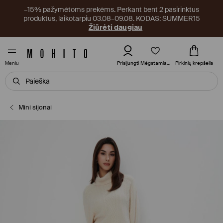
–15% pažymėtoms prekėms. Perkant bent 2 pasirinktus
produktus, laikotarpiu 03.08–09.08. KODAS: SUMMER15
Žiūrėti daugiau
Mėgstamiausi
Prisijungti
Pirkinių krepšelis
Meniu
Mini sijonai