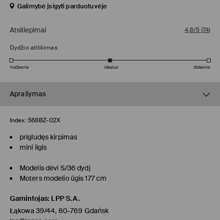
Galimybė įsigyti parduotuvėje
Atsiliepimai
4,8/5
(
74
)
Dydžio atitikimas
mažesnis
idealus
didesnis
Aprašymas
Index:
568BZ-02X
prigludęs kirpimas
mini ilgis
Modelis dėvi S/36 dydį
Moters modelio ūgis 177 cm
Gamintojas
:
LPP S.A.
Łąkowa 39/44, 80-769 Gdańsk