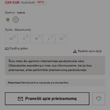
7,99
EUR
-60%
19,99
EUR
Spalva
-
rusva
Dydis
(Išparduota)
XS
S
M
L
XL
Dydžių gidas
Raskite savo dydį
Šiuo metu šio gaminio internetinėje parduotuvėje nėra.
Užsisakykite pranešimą ir mes Jus informuosime, kai jis bus
prieinamas, arba patikrinkite prieinamumą parduotuvėje.
Patarimas
Klientai įvertino, kad dydis yra standartinis.
Pranešti apie prieinamumą