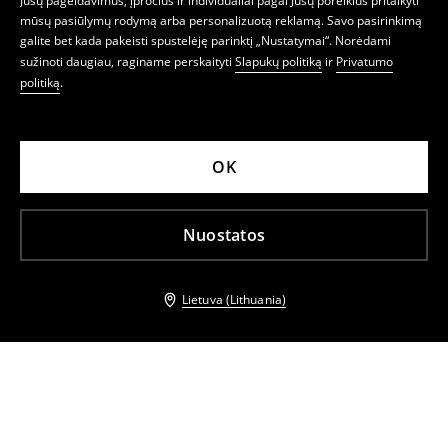
Jūsų pageidavimus, įpročius ir individualiai pagal Jūsų poreikius pritaikyti
mūsų pasiūlymų rodymą arba personalizuotą reklamą. Savo pasirinkimą
galite bet kada pakeisti spustelėję parinktį „Nustatymai“. Norėdami
sužinoti daugiau, raginame perskaityti
Slapukų politiką
ir
Privatumo
politiką
.
OK
Nuostatos
Lietuva (Lithuania)