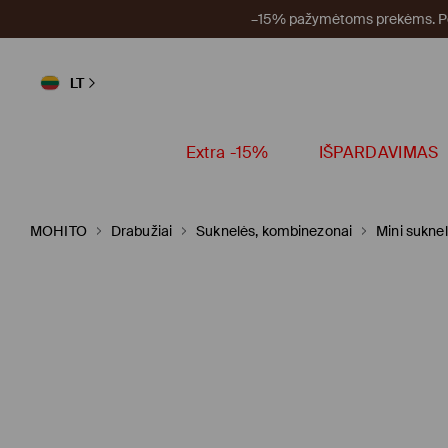
–15% pažymėtoms prekėms. Per
LT
Extra -15%
IŠPARDAVIMAS
MOHITO
Drabužiai
Suknelės, kombinezonai
Mini sukne