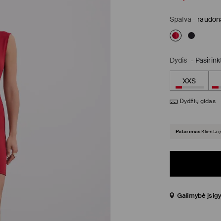
Spalva
-
raudon
Dydis
-
Pasirink
XXS
Dydžių gidas
Patarimas
Klientai 
Galimybė įsigy