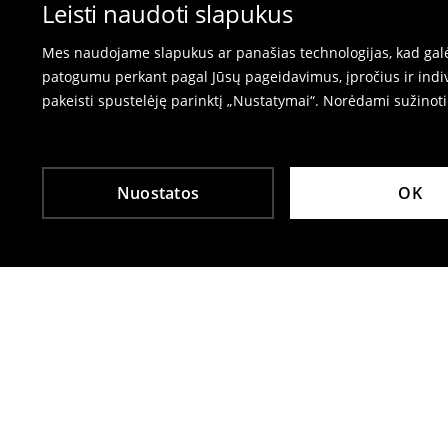
⟶
Prekių grąžinimas
Leisti naudoti slapukus
Mes naudojame slapukus ar panašias technologijas, kad galėt
patogumu perkant pagal Jūsų pageidavimus, įpročius ir indiv
pakeisti spustelėję parinktį „Nustatymai“. Norėdami sužinot
Nuostatos
OK