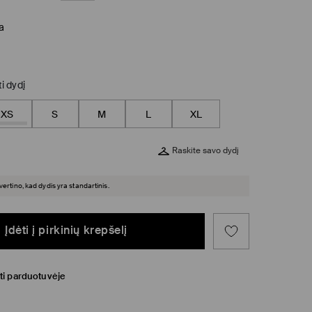
a
ti dydį
XS
S
M
L
XL
Raskite savo dydį
įvertino, kad dydis yra standartinis.
Įdėti į pirkinių krepšelį
ti parduotuvėje