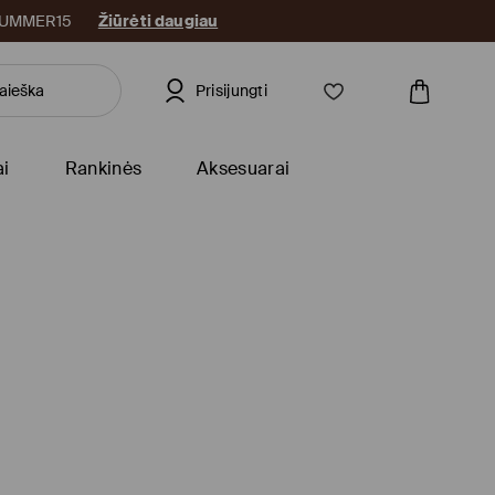
: SUMMER15
Žiūrėti daugiau
Prisijungti
ai
Rankinės
Aksesuarai