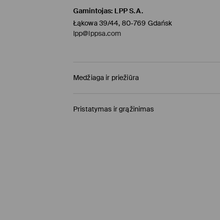
Gamintojas
:
LPP S.A.
Łąkowa 39/44, 80-769 Gdańsk
lpp@lppsa.com
Medžiaga ir priežiūra
PIRMAS AUDINYS
:
48% VISKOZĖ, 47% POLIESTERI
Pristatymas ir grąžinimas
LYGINTI IŠ IŠVIRKŠTINĖS PUSĖS
Prekių pristatymo politika
BALINTI NEGALIMA
Atsiėmimas parduotuvėje MOHITO
(4-8 darbo
LYGINTI IKI 110° C TEMPERATŪRA. GARINTI N
0,00 EUR / Online (PayU, PayPal, Google Pay, Tr
SKALBTI SKALBYKLĖJE NE AUKŠTESNĖJE KAI
SKALBIMAS.
DPD paštomatas
(4-7 darbo dienos)
NEVALYTI SAUSU CHEMINIU BŪDU
2,95 EUR / Online (PayU, PayPal, Google Pay, Tr
NEGALIMA DŽIOVINTI BŪGNINĖJE DŽIOVYKL
Kurjeris
(4-7 darbo dienos)