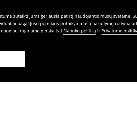
ume suteikti Jums geriausią patirtį naudojantis mūsų svetaine. Sut
idualiai pagal Jūsų poreikius pritaikyti mūsų pasiūlymų rodymą ar
i daugiau, raginame perskaityti
Slapukų politiką
ir
Privatumo politik