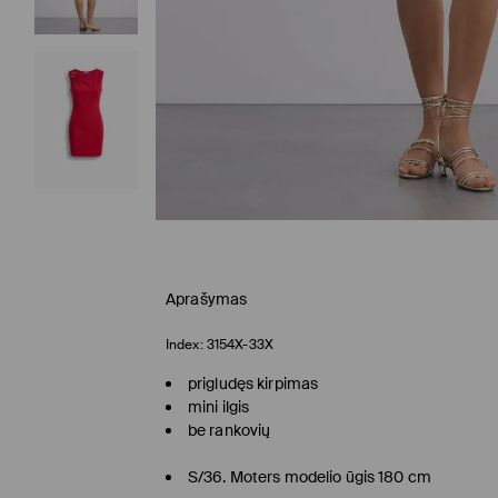
Aprašymas
Index:
3154X-33X
prigludęs kirpimas
mini ilgis
be rankovių
S/36. Moters modelio ūgis 180 cm