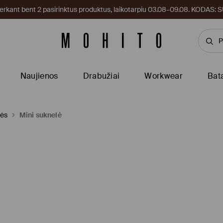
kant bent 2 pasirinktus produktus, laikotarpiu 03.08–09.08. KODAS
Naujienos
Drabužiai
Workwear
Bat
lės
Mini suknelė