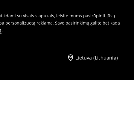
ikdami su visais slapukais, leisite mums pasirūpinti Jūsų
ba personalizuotą reklamą. Savo pasirinkimą galite bet kada
ą
.
Lietuva (Lithuania)