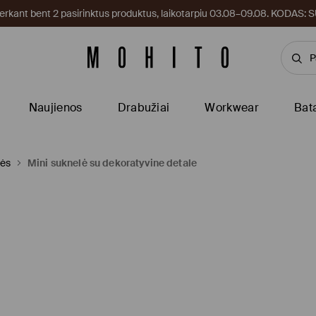
kant bent 2 pasirinktus produktus, laikotarpiu 03.08–09.08. KODAS
Naujienos
Drabužiai
Workwear
Bat
lės
Mini suknelė su dekoratyvine detale