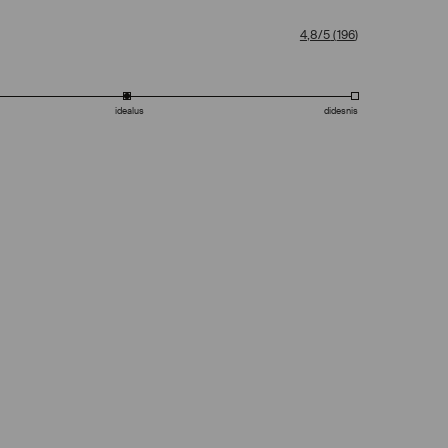
4,8/5
(
196
)
idealus
didesnis