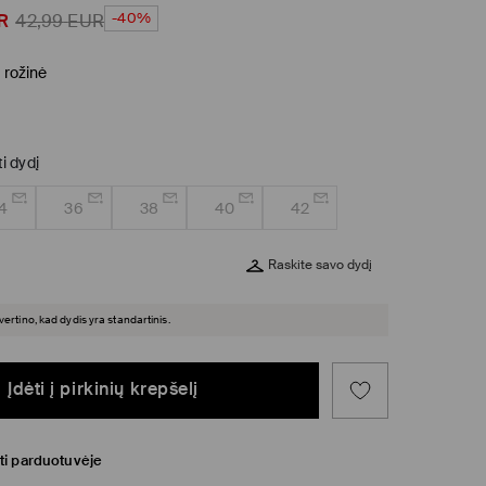
-40%
R
42,99
EUR
s rožinė
ti dydį
4
36
38
40
42
Raskite savo dydį
įvertino, kad dydis yra standartinis.
Įdėti į pirkinių krepšelį
ti parduotuvėje