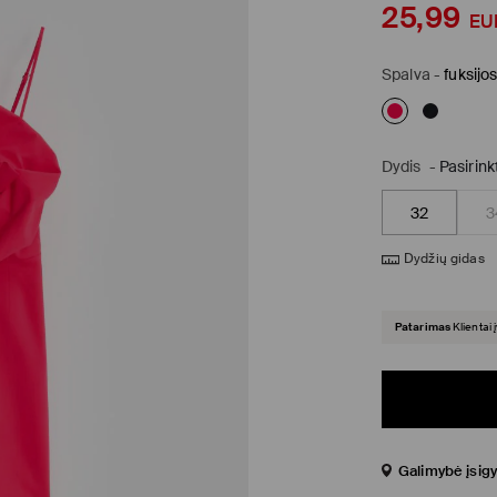
25,99
EU
Spalva
-
fuksijo
Dydis
-
Pasirink
32
3
Dydžių gidas
Patarimas
Klientai 
Galimybė įsigy