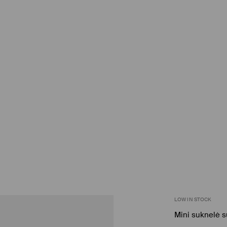
LOW IN STOCK
Mini suknelė s