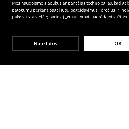
Mes naudojame slapukus ar panašias technologijas, kad galėt
patogumu perkant pagal Jūsų pageidavimus, įpročius ir indiv
pakeisti spustelėję parinktį „Nustatymai“. Norėdami sužinot
Nuostatos
OK