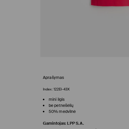
Aprašymas
Index:
122EI-43X
mini ilgis
be petnešėlių
50% medvilnė
Gamintojas
:
LPP S.A.