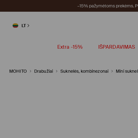
–15% pažymėtoms prekėms. Per
LT
Extra -15%
IŠPARDAVIMAS
MOHITO
Drabužiai
Suknelės, kombinezonai
Mini sukne