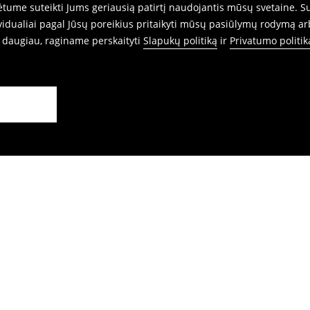
ume suteikti Jums geriausią patirtį naudojantis mūsų svetaine. Sut
idualiai pagal Jūsų poreikius pritaikyti mūsų pasiūlymų rodymą ar
i daugiau, raginame perskaityti
Slapukų politiką
ir
Privatumo politik