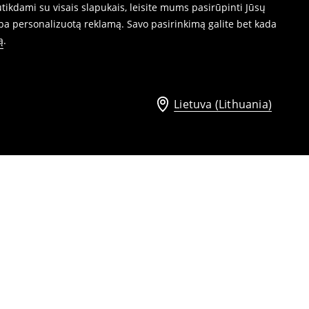
ikdami su visais slapukais, leisite mums pasirūpinti Jūsų
ba personalizuotą reklamą. Savo pasirinkimą galite bet kada
ą
.
Lietuva (Lithuania)