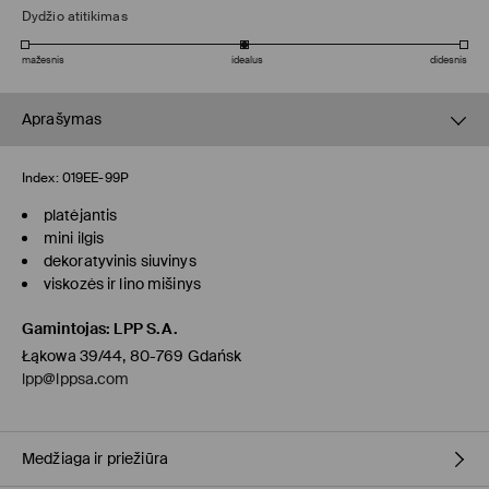
Dydžio atitikimas
mažesnis
idealus
didesnis
Aprašymas
Index:
019EE-99P
platėjantis
mini ilgis
dekoratyvinis siuvinys
viskozės ir lino mišinys
Gamintojas
:
LPP S.A.
Łąkowa 39/44, 80-769 Gdańsk
lpp@lppsa.com
Medžiaga ir priežiūra