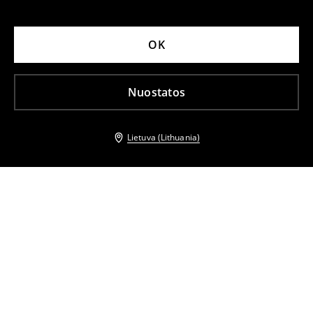
OK
Nuostatos
Lietuva (Lithuania)
Kiti klientai taip pat pasirinko