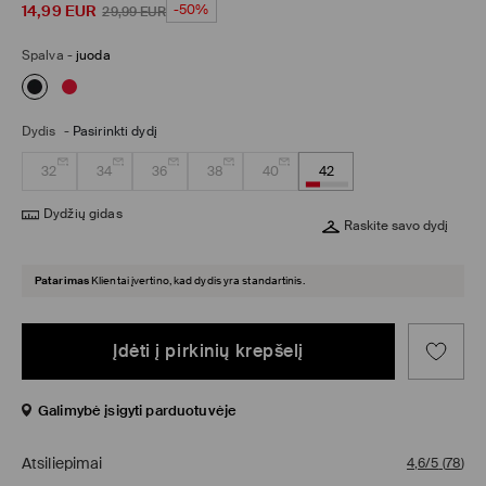
14,99
EUR
-50%
29,99
EUR
Spalva
-
juoda
Dydis
-
Pasirinkti dydį
32
34
36
38
40
42
Dydžių gidas
Raskite savo dydį
Patarimas
Klientai įvertino, kad dydis yra standartinis.
Įdėti į pirkinių krepšelį
Galimybė įsigyti parduotuvėje
Atsiliepimai
4,6/5
(
78
)