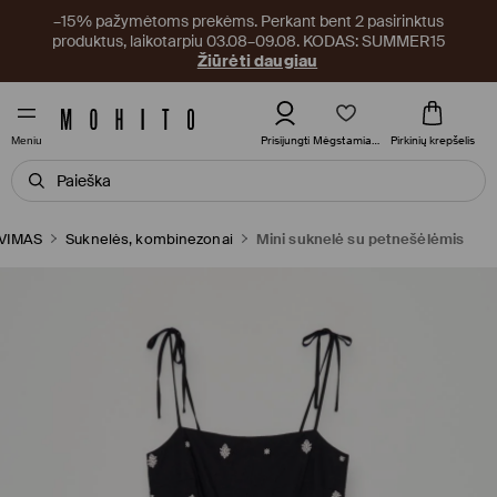
–15% pažymėtoms prekėms. Perkant bent 2 pasirinktus
produktus, laikotarpiu 03.08–09.08. KODAS: SUMMER15
Žiūrėti daugiau
Mėgstamiausi
Prisijungti
Pirkinių krepšelis
Meniu
VIMAS
Suknelės, kombinezonai
Mini suknelė su petnešėlėmis