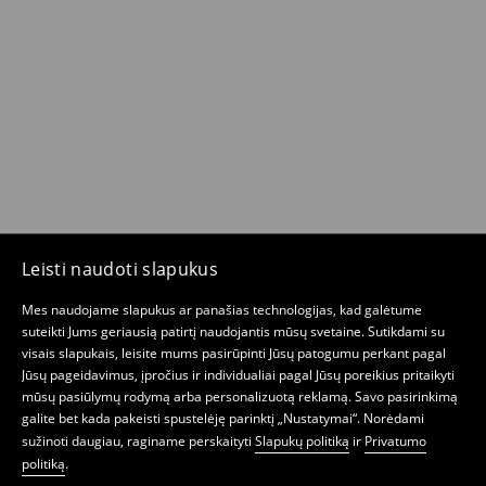
Leisti naudoti slapukus
Mes naudojame slapukus ar panašias technologijas, kad galėtume
suteikti Jums geriausią patirtį naudojantis mūsų svetaine. Sutikdami su
visais slapukais, leisite mums pasirūpinti Jūsų patogumu perkant pagal
Jūsų pageidavimus, įpročius ir individualiai pagal Jūsų poreikius pritaikyti
mūsų pasiūlymų rodymą arba personalizuotą reklamą. Savo pasirinkimą
galite bet kada pakeisti spustelėję parinktį „Nustatymai“. Norėdami
sužinoti daugiau, raginame perskaityti
Slapukų politiką
ir
Privatumo
politiką
.