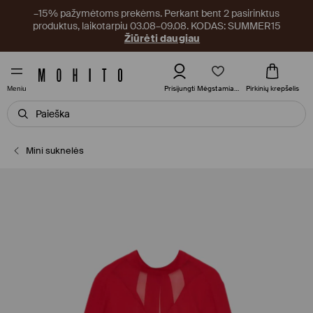
–15% pažymėtoms prekėms. Perkant bent 2 pasirinktus
produktus, laikotarpiu 03.08–09.08. KODAS: SUMMER15
Žiūrėti daugiau
Mėgstamiausi
Prisijungti
Pirkinių krepšelis
Meniu
Mini suknelės