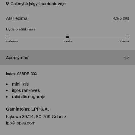
Galimybė įsigyti parduotuvėje
Atsiliepimai
4,3/5
(
66
)
Dydžio atitikimas
mažesnis
idealus
didesnis
Aprašymas
Index:
988DE-33X
mini ilgis
ilgos rankovės
raištelis nugaroje
Gamintojas
:
LPP S.A.
Łąkowa 39/44, 80-769 Gdańsk
lpp@lppsa.com