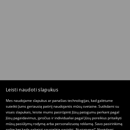
Leisti naudoti slapukus
Mes naudojame slapukus ar panašias technologijas, kad galėtume
suteikti Jums geriausią patirtį naudojantis mūsų svetaine. Sutikdami su
visais slapukais, leisite mums pasirūpinti Jūsų patogumu perkant pagal
Jūsų pageidavimus, įpročius ir individualiai pagal Jūsų poreikius pritaikyti
mūsų pasiūlymų rodymą arba personalizuotą reklamą. Savo pasirinkimą
galite bet kada pakeisti spustelėję parinktį „Nustatymai“. Norėdami