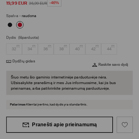
19,99
EUR
-46%
36,99
EUR
Spalva
-
raudona
Dydis
(Išparduota)
32
34
36
38
40
42
44
Dydžių gidas
Raskite savo dydį
Šiuo metu šio gaminio internetinėje parduotuvėje nėra.
Užsisakykite pranešimą ir mes Jus informuosime, kai jis bus
prieinamas, arba patikrinkite prieinamumą parduotuvėje.
Patarimas
Klientai įvertino, kad dydis yra standartinis.
Pranešti apie prieinamumą