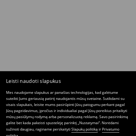
Leisti naudoti slapukus
Mes naudojame slapukus ar panašias technologijas, kad galėtume
suteikti Jums geriausią patirtį naudojantis mūsų svetaine. Sutikdami su
visais slapukais, leisite mums pasirūpinti Jūsų patogumu perkant pagal
Jūsų pageidavimus, įpročius ir individualiai pagal Jūsų poreikius pritaikyti
mūsų pasiūlymų rodymą arba personalizuotą reklamą. Savo pasirinkimą
galite bet kada pakeisti spustelėję parinktį „Nustatymai“. Norėdami
sužinoti daugiau, raginame perskaityti
Slapukų politiką
ir
Privatumo
politiką
.