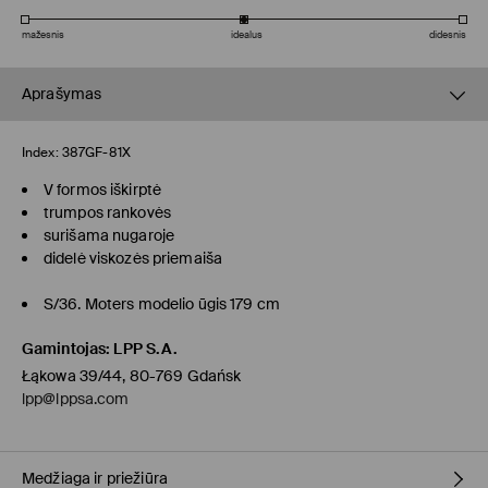
mažesnis
idealus
didesnis
Aprašymas
Index:
387GF-81X
V formos iškirptė
trumpos rankovės
surišama nugaroje
didelė viskozės priemaiša
S/36. Moters modelio ūgis 179 cm
Gamintojas
:
LPP S.A.
Łąkowa 39/44, 80-769 Gdańsk
lpp@lppsa.com
Medžiaga ir priežiūra