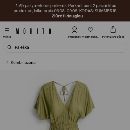
–15% pažymėtoms prekėms. Perkant bent 2 pasirinktus
produktus, laikotarpiu 03.08–09.08. KODAS: SUMMER15
Žiūrėti daugiau
Mėgstamiausi
Prisijungti
Pirkinių krepšelis
Meniu
Kombinezonai