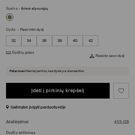
Spalva
-
šviesi alyvuogių
Dydis
-
Pasirinkti dydį
32
34
36
38
40
42
Dydžių gidas
Raskite savo dydį
Patarimas
Klientai įvertino, kad dydis yra standartinis.
Įdėti į pirkinių krepšelį
Galimybė įsigyti parduotuvėje
Atsiliepimai
4,1/5
(
23
)
Dydžio atitikimas