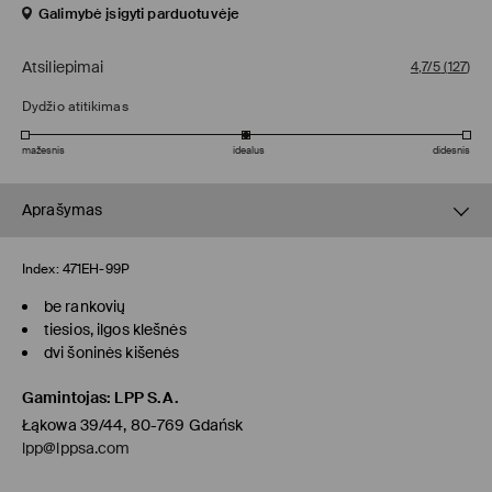
Galimybė įsigyti parduotuvėje
Atsiliepimai
4,7/5
(
127
)
Dydžio atitikimas
mažesnis
idealus
didesnis
Aprašymas
Index:
471EH-99P
be rankovių
tiesios, ilgos klešnės
dvi šoninės kišenės
Gamintojas
:
LPP S.A.
Łąkowa 39/44, 80-769 Gdańsk
lpp@lppsa.com