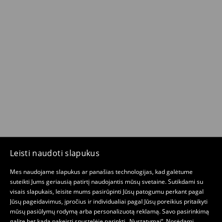
Leisti naudoti slapukus
Mes naudojame slapukus ar panašias technologijas, kad galėtume
suteikti Jums geriausią patirtį naudojantis mūsų svetaine. Sutikdami su
visais slapukais, leisite mums pasirūpinti Jūsų patogumu perkant pagal
Jūsų pageidavimus, įpročius ir individualiai pagal Jūsų poreikius pritaikyti
mūsų pasiūlymų rodymą arba personalizuotą reklamą. Savo pasirinkimą
galite bet kada pakeisti spustelėję parinktį „Nustatymai“. Norėdami