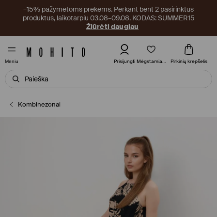
–15% pažymėtoms prekėms. Perkant bent 2 pasirinktus
produktus, laikotarpiu 03.08–09.08. KODAS: SUMMER15
Žiūrėti daugiau
Mėgstamiausi
Prisijungti
Pirkinių krepšelis
Meniu
Kombinezonai