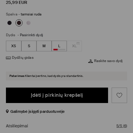
25,99
EUR
Spalva
-
tamsiai ruda
Dydis
-
Pasirinkti dydį
XS
S
M
L
XL
Dydžių gidas
Raskite savo dydį
Patarimas
Klientai įvertino, kad dydis yra standartinis.
Įdėti į pirkinių krepšelį
Galimybė įsigyti parduotuvėje
Atsiliepimai
5/5
(
6
)