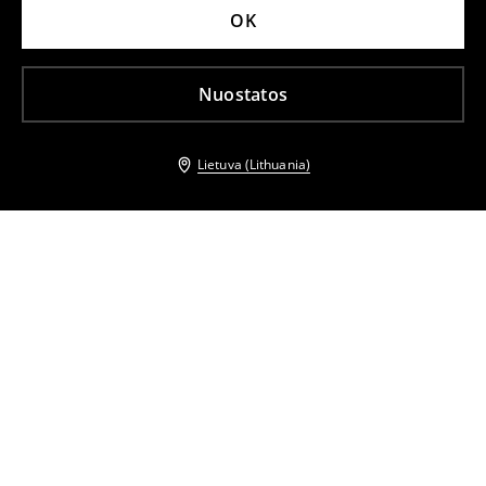
OK
Nuostatos
Lietuva (Lithuania)
Kiti klientai taip pat pasirinko
Naktiniai marškiniai
Naktiniai marškiniai