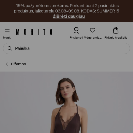
–15% pažymėtoms prekėms. Perkant bent 2 pasirinktus
produktus, laikotarpiu 03.08–09.08. KODAS: SUMMER15
Žiūrėti daugiau
Mėgstamiausi
Prisijungti
Pirkinių krepšelis
Meniu
Pižamos