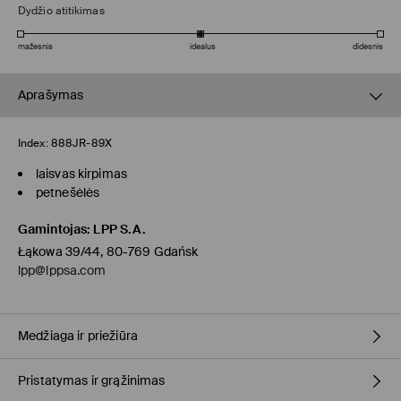
Dydžio atitikimas
mažesnis
idealus
didesnis
Aprašymas
Index:
888JR-89X
laisvas kirpimas
petnešėlės
Gamintojas
:
LPP S.A.
Łąkowa 39/44, 80-769 Gdańsk
lpp@lppsa.com
Medžiaga ir priežiūra
Pristatymas ir grąžinimas
PIRMAS AUDINYS
:
92% VISKOZĖ, 8% ELASTANAS
ANTRAS AUDINYS
:
100% POLIAMIDINIS PLUOŠTAS