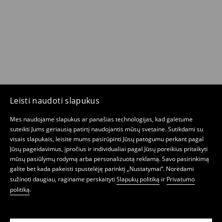
Leisti naudoti slapukus
Mes naudojame slapukus ar panašias technologijas, kad galėtume
suteikti Jums geriausią patirtį naudojantis mūsų svetaine. Sutikdami su
visais slapukais, leisite mums pasirūpinti Jūsų patogumu perkant pagal
Jūsų pageidavimus, įpročius ir individualiai pagal Jūsų poreikius pritaikyti
mūsų pasiūlymų rodymą arba personalizuotą reklamą. Savo pasirinkimą
galite bet kada pakeisti spustelėję parinktį „Nustatymai“. Norėdami
sužinoti daugiau, raginame perskaityti
Slapukų politiką
ir
Privatumo
politiką
.