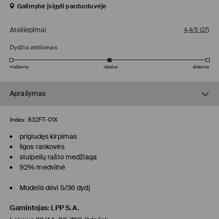
Galimybė įsigyti parduotuvėje
Atsiliepimai
4,4/5
(
27
)
Dydžio atitikimas
mažesnis
idealus
didesnis
Aprašymas
Index:
832FT-01X
prigludęs kirpimas
ilgos rankovės
stulpelių rašto medžiaga
92% medvilnė
Modelis dėvi S/36 dydį
Gamintojas
:
LPP S.A.