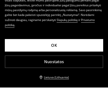
visais slapukais, leisite mums pasirūpinti Jūsų patogumu perkant pagal
Jūsų pageidavimus, įpročius ir individualiai pagal Jūsų poreikius pritaikyti
mūsų pasiūlymų rodymą arba personalizuotą reklamą. Savo pasirinkimą
galite bet kada pakeisti spustelėję parinktį „Nustatymai“. Norėdami
sužinoti daugiau, raginame perskaityti
Slapukų politiką
ir
Privatumo
politiką
.
OK
Nuostatos
Lietuva (Lithuania)