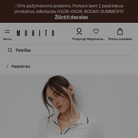
–15% pažymėtoms prekėms. Perkant bent 2 pasirinktus
produktus, laikotarpiu 03.08–09.08. KODAS: SUMMER15
Žiūrėti daugiau
Mėgstamiausi
Prisijungti
Pirkinių krepšelis
Meniu
Palaidinės