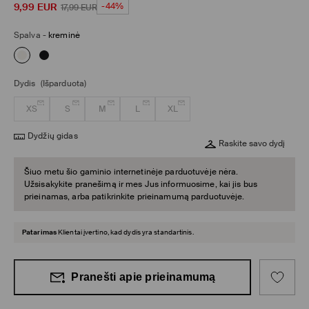
9,99
EUR
-44%
17,99
EUR
Spalva
-
kreminė
Dydis
(Išparduota)
XS
S
M
L
XL
Dydžių gidas
Raskite savo dydį
Šiuo metu šio gaminio internetinėje parduotuvėje nėra.
Užsisakykite pranešimą ir mes Jus informuosime, kai jis bus
prieinamas, arba patikrinkite prieinamumą parduotuvėje.
Patarimas
Klientai įvertino, kad dydis yra standartinis.
Pranešti apie prieinamumą