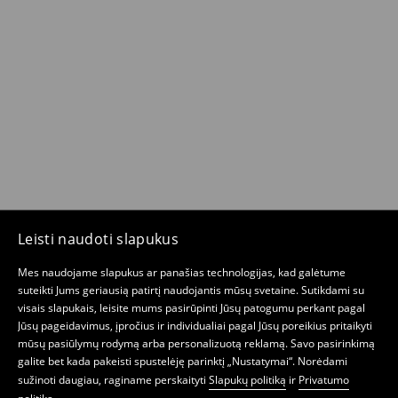
Leisti naudoti slapukus
Mes naudojame slapukus ar panašias technologijas, kad galėtume
suteikti Jums geriausią patirtį naudojantis mūsų svetaine. Sutikdami su
visais slapukais, leisite mums pasirūpinti Jūsų patogumu perkant pagal
Jūsų pageidavimus, įpročius ir individualiai pagal Jūsų poreikius pritaikyti
mūsų pasiūlymų rodymą arba personalizuotą reklamą. Savo pasirinkimą
galite bet kada pakeisti spustelėję parinktį „Nustatymai“. Norėdami
sužinoti daugiau, raginame perskaityti
Slapukų politiką
ir
Privatumo