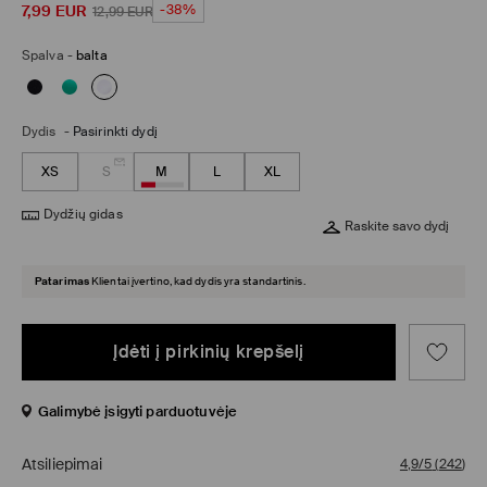
7,99
EUR
-38%
12,99
EUR
Spalva
-
balta
Dydis
-
Pasirinkti dydį
XS
S
M
L
XL
Dydžių gidas
Raskite savo dydį
Patarimas
Klientai įvertino, kad dydis yra standartinis.
Įdėti į pirkinių krepšelį
Galimybė įsigyti parduotuvėje
Atsiliepimai
4,9/5
(
242
)