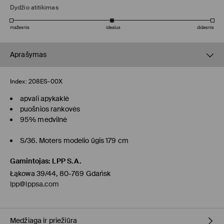
Dydžio atitikimas
mažesnis
idealus
didesnis
Aprašymas
Index:
208ES-00X
apvali apykaklė
puošnios rankovės
95% medvilnė
S/36. Moters modelio ūgis 179 cm
Gamintojas
:
LPP S.A.
Łąkowa 39/44, 80-769 Gdańsk
lpp@lppsa.com
Medžiaga ir priežiūra