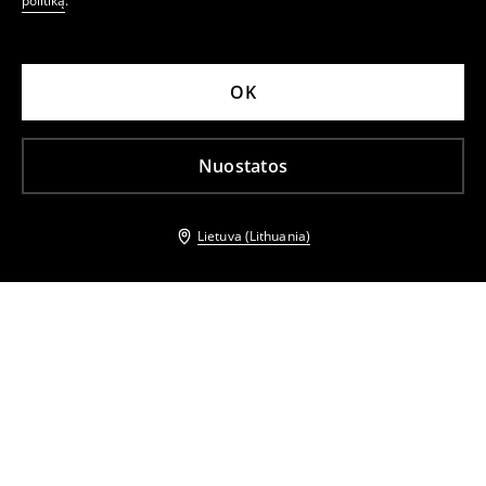
politiką
.
OK
Nuostatos
Lietuva (Lithuania)