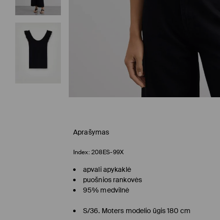
Aprašymas
Index:
208ES-99X
apvali apykaklė
puošnios rankovės
95% medvilnė
S/36. Moters modelio ūgis 180 cm