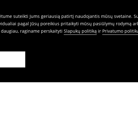
ume suteikti Jums geriausią patirtį naudojantis mūsų svetaine. Sut
idualiai pagal Jūsų poreikius pritaikyti mūsų pasiūlymų rodymą ar
i daugiau, raginame perskaityti
Slapukų politiką
ir
Privatumo politik