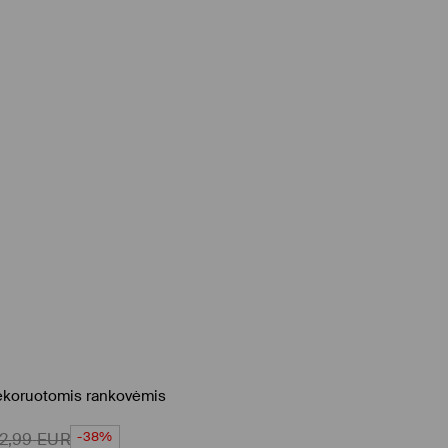
dekoruotomis rankovėmis
-38%
12,99
EUR