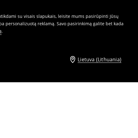
ikdami su visais slapukais, leisite mums pasirūpinti Jūsų
ba personalizuotą reklamą. Savo pasirinkimą galite bet kada
ą
.
Lietuva (Lithuania)