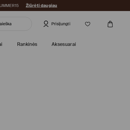
: SUMMER15
Žiūrėti daugiau
Prisijungti
ai
Rankinės
Aksesuarai