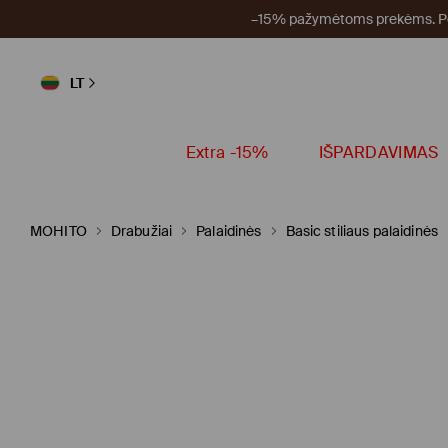
–15% pažymėtoms prekėms. Per
LT
Extra -15%
IŠPARDAVIMAS
MOHITO
Drabužiai
Palaidinės
Basic stiliaus palaidinės