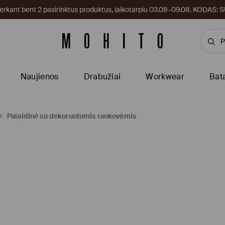
kant bent 2 pasirinktus produktus, laikotarpiu 03.08–09.08. KODAS
Naujienos
Drabužiai
Workwear
Bat
Palaidinė su dekoruotomis rankovėmis