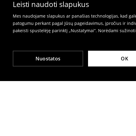
⟶
Prekių grąžinimas
Leisti naudoti slapukus
Mes naudojame slapukus ar panašias technologijas, kad galėt
patogumu perkant pagal Jūsų pageidavimus, įpročius ir indiv
pakeisti spustelėję parinktį „Nustatymai“. Norėdami sužinot
Nuostatos
OK