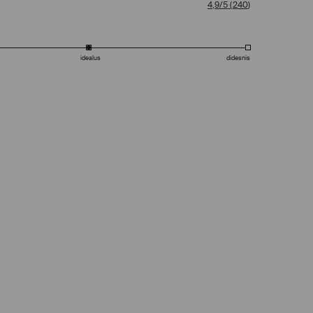
4,9/5
(
240
)
idealus
didesnis