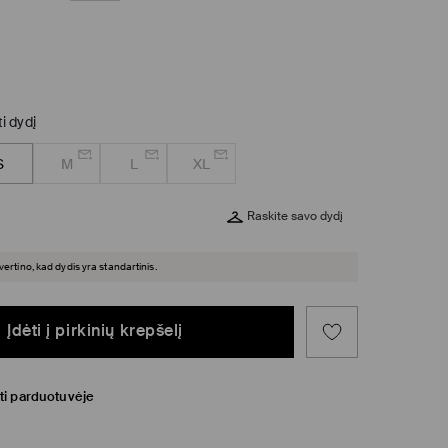
ti dydį
S
M
L
XL
Raskite savo dydį
įvertino, kad dydis yra standartinis.
Įdėti į pirkinių krepšelį
ti parduotuvėje