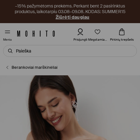
–15% pažymėtoms prekėms. Perkant bent 2 pasirinktus
produktus, laikotarpiu 03.08–09.08. KODAS: SUMMER15
Žiūrėti daugiau
Mėgstamiausi
Prisijungti
Pirkinių krepšelis
Meniu
Berankoviai marškinėliai