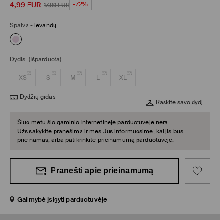
4,99
EUR
-72%
17,99
EUR
Spalva
-
levandų
Dydis
(Išparduota)
XS
S
M
L
XL
Dydžių gidas
Raskite savo dydį
Šiuo metu šio gaminio internetinėje parduotuvėje nėra.
Užsisakykite pranešimą ir mes Jus informuosime, kai jis bus
prieinamas, arba patikrinkite prieinamumą parduotuvėje.
Pranešti apie prieinamumą
Galimybė įsigyti parduotuvėje