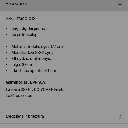
Aprašymas
Index:
473CC-04X
prigludęs kirpimas
be petnešėlių
Moters modelio ūgis: 177 cm
Modelis dėvi S/36 dydį
36 dydžio matmenys:
- ilgis 33 cm
- krūtinės apimtis 39 cm
Gamintojas
:
LPP S.A.
Łąkowa 39/44, 80-769 Gdańsk
lpp@lppsa.com
Medžiaga ir priežiūra