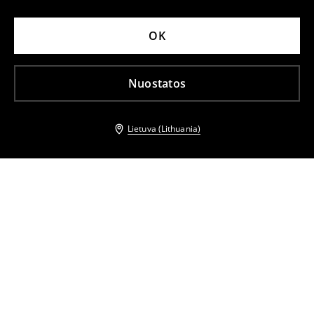
OK
Nuostatos
Lietuva (Lithuania)
Kiti klientai taip pat pasirinko