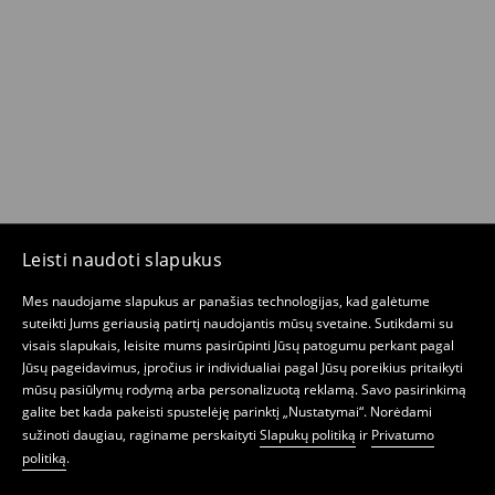
Leisti naudoti slapukus
Mes naudojame slapukus ar panašias technologijas, kad galėtume
suteikti Jums geriausią patirtį naudojantis mūsų svetaine. Sutikdami su
visais slapukais, leisite mums pasirūpinti Jūsų patogumu perkant pagal
Jūsų pageidavimus, įpročius ir individualiai pagal Jūsų poreikius pritaikyti
mūsų pasiūlymų rodymą arba personalizuotą reklamą. Savo pasirinkimą
galite bet kada pakeisti spustelėję parinktį „Nustatymai“. Norėdami
sužinoti daugiau, raginame perskaityti
Slapukų politiką
ir
Privatumo
politiką
.