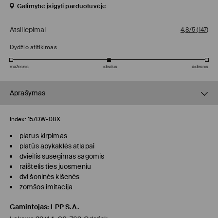
Galimybė įsigyti parduotuvėje
Atsiliepimai
4,8/5
(
147
)
Dydžio atitikimas
mažesnis
idealus
didesnis
Aprašymas
Index:
157DW-08X
platus kirpimas
platūs apykaklės atlapai
dvieilis susegimas sagomis
raištelis ties juosmeniu
dvi šoninės kišenės
zomšos imitacija
Gamintojas
:
LPP S.A.