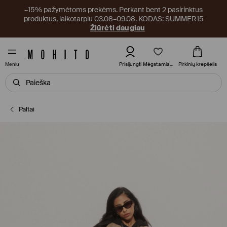
–15% pažymėtoms prekėms. Perkant bent 2 pasirinktus
produktus, laikotarpiu 03.08–09.08. KODAS: SUMMER15
Žiūrėti daugiau
Mėgstamiausi
Prisijungti
Pirkinių krepšelis
Meniu
Paltai