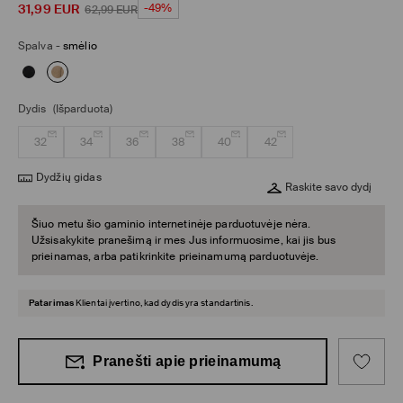
31,99
EUR
-49%
62,99
EUR
Spalva
-
smėlio
Dydis
(Išparduota)
32
34
36
38
40
42
Dydžių gidas
Raskite savo dydį
Šiuo metu šio gaminio internetinėje parduotuvėje nėra.
Užsisakykite pranešimą ir mes Jus informuosime, kai jis bus
prieinamas, arba patikrinkite prieinamumą parduotuvėje.
Patarimas
Klientai įvertino, kad dydis yra standartinis.
Pranešti apie prieinamumą