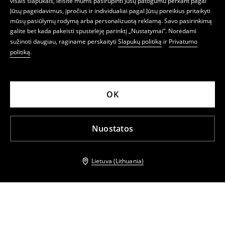
visais slapukais, leisite mums pasirūpinti Jūsų patogumu perkant pagal
Jūsų pageidavimus, įpročius ir individualiai pagal Jūsų poreikius pritaikyti
mūsų pasiūlymų rodymą arba personalizuotą reklamą. Savo pasirinkimą
galite bet kada pakeisti spustelėję parinktį „Nustatymai“. Norėdami
sužinoti daugiau, raginame perskaityti
Slapukų politiką
ir
Privatumo
politiką
.
OK
Nuostatos
Lietuva (Lithuania)