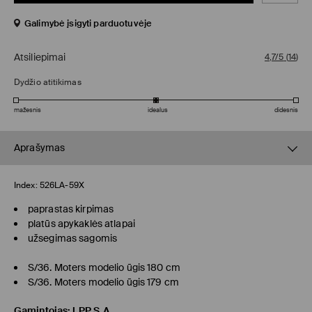
Galimybė įsigyti parduotuvėje
Atsiliepimai
4,7/5
(
14
)
Dydžio atitikimas
mažesnis
idealus
didesnis
Aprašymas
Index:
526LA-59X
paprastas kirpimas
platūs apykaklės atlapai
užsegimas sagomis
S/36. Moters modelio ūgis 180 cm
S/36. Moters modelio ūgis 179 cm
Gamintojas
:
LPP S.A.