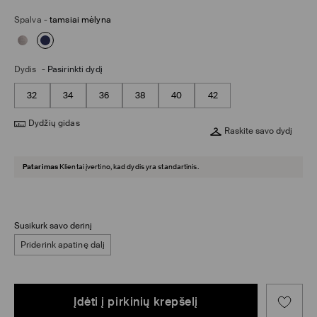
Spalva
-
tamsiai mėlyna
Dydis
-
Pasirinkti dydį
32
34
36
38
40
42
Dydžių gidas
Raskite savo dydį
Patarimas
Klientai įvertino, kad dydis yra standartinis.
Susikurk savo derinį
Priderink apatinę dalį
Įdėti į pirkinių krepšelį