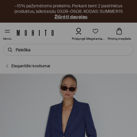
–15% pažymėtoms prekėms. Perkant bent 2 pasirinktus
produktus, laikotarpiu 03.08–09.08. KODAS: SUMMER15
Žiūrėti daugiau
Mėgstamiausi
Prisijungti
Pirkinių krepšelis
Meniu
Elegantiški kostiumai