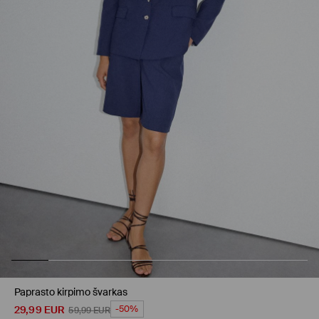
Paprasto kirpimo švarkas
29,99
EUR
-50%
59,99
EUR