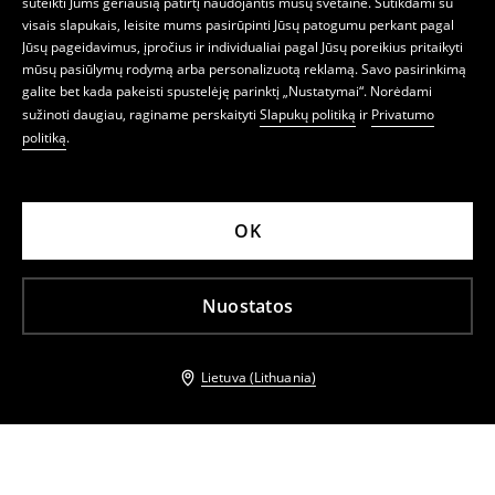
suteikti Jums geriausią patirtį naudojantis mūsų svetaine. Sutikdami su
visais slapukais, leisite mums pasirūpinti Jūsų patogumu perkant pagal
Jūsų pageidavimus, įpročius ir individualiai pagal Jūsų poreikius pritaikyti
mūsų pasiūlymų rodymą arba personalizuotą reklamą. Savo pasirinkimą
galite bet kada pakeisti spustelėję parinktį „Nustatymai“. Norėdami
sužinoti daugiau, raginame perskaityti
Slapukų politiką
ir
Privatumo
politiką
.
OK
Nuostatos
Lietuva (Lithuania)