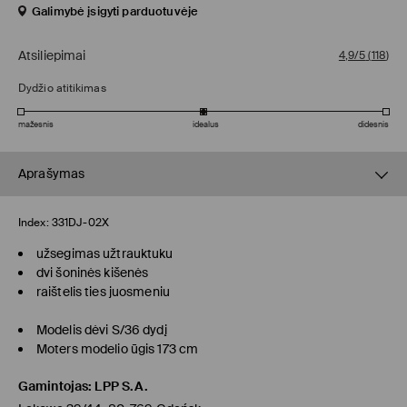
Galimybė įsigyti parduotuvėje
Atsiliepimai
4,9/5
(
118
)
Dydžio atitikimas
mažesnis
idealus
didesnis
Aprašymas
Index:
331DJ-02X
užsegimas užtrauktuku
dvi šoninės kišenės
raištelis ties juosmeniu
Modelis dėvi S/36 dydį
Moters modelio ūgis 173 cm
Gamintojas
:
LPP S.A.