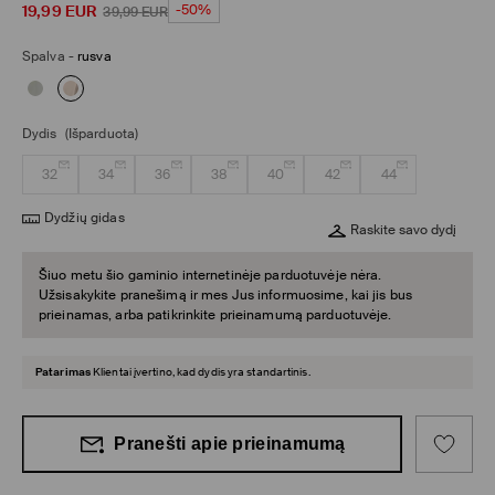
19,99
EUR
-50%
39,99
EUR
Spalva
-
rusva
Dydis
(Išparduota)
32
34
36
38
40
42
44
Dydžių gidas
Raskite savo dydį
Šiuo metu šio gaminio internetinėje parduotuvėje nėra.
Užsisakykite pranešimą ir mes Jus informuosime, kai jis bus
prieinamas, arba patikrinkite prieinamumą parduotuvėje.
Patarimas
Klientai įvertino, kad dydis yra standartinis.
Pranešti apie prieinamumą