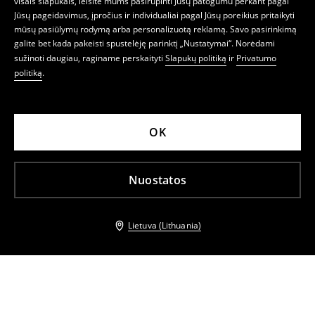
visais slapukais, leisite mums pasirūpinti Jūsų patogumu perkant pagal
Jūsų pageidavimus, įpročius ir individualiai pagal Jūsų poreikius pritaikyti
mūsų pasiūlymų rodymą arba personalizuotą reklamą. Savo pasirinkimą
galite bet kada pakeisti spustelėję parinktį „Nustatymai“. Norėdami
sužinoti daugiau, raginame perskaityti
Slapukų politiką
ir
Privatumo
politiką
.
OK
Nuostatos
Lietuva (Lithuania)