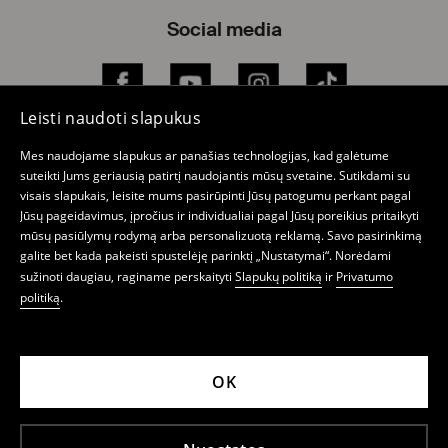
Social media
Facebook
YouTube
Instagram
TikTok
Leisti naudoti slapukus
Mes naudojame slapukus ar panašias technologijas, kad galėtume
suteikti Jums geriausią patirtį naudojantis mūsų svetaine. Sutikdami su
Elektroninė parduotuvė
visais slapukais, leisite mums pasirūpinti Jūsų patogumu perkant pagal
Jūsų pageidavimus, įpročius ir individualiai pagal Jūsų poreikius pritaikyti
Privatumo politika
mūsų pasiūlymų rodymą arba personalizuotą reklamą. Savo pasirinkimą
galite bet kada pakeisti spustelėję parinktį „Nustatymai“. Norėdami
Mano paskyra
sužinoti daugiau, raginame perskaityti
Slapukų politiką
ir
Privatumo
politiką
.
Apie Mohito
Parduotuvės
OK
Naujienlaiškis