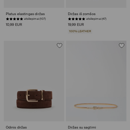
Platus elastingas diržas
Diržas iš zomšos
atsiliepimai (107)
atsiliepimai (47)
10,99 EUR
19,99 EUR
100% LEATHER
Odinis diržas
Diržas su sagtimi