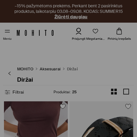
–15% pažymėtoms prekėms. Perkant bent 2 pasirinktus
produktus, laikotarpiu 03.08–09.08. KODAS: SUMMER15
Žiūrėti daugiau
Mėgstamiausi
Prisijungti
Pirkinių krepšelis
Meniu
MOHITO
Aksesuarai
Diržai
Diržai
Filtrai
Produktai
:
25