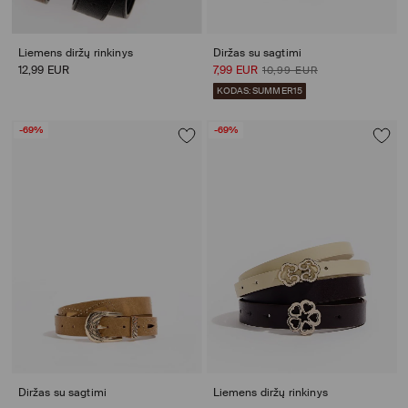
Liemens diržų rinkinys
Diržas su sagtimi
12,99 EUR
7,99 EUR
10,99 EUR
KODAS: SUMMER15
-69%
-69%
Diržas su sagtimi
Liemens diržų rinkinys
atsiliepimai (6)
atsiliepimai (9)