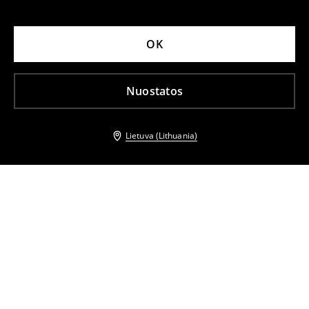
OK
Nuostatos
Lietuva (Lithuania)
Kiti klientai taip pat pasirinko