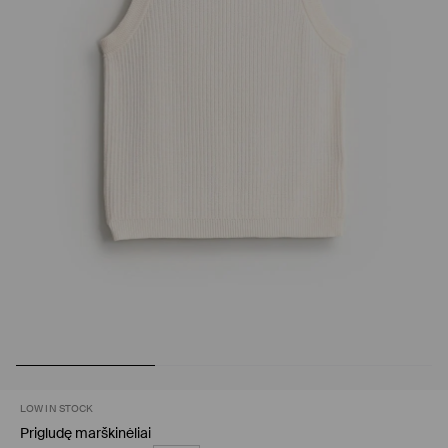
LOW IN STOCK
Prigludę marškinėliai