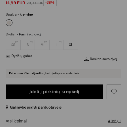
14,99
EUR
-38%
23,99
EUR
Spalva
-
kreminė
Dydis
-
Pasirinkti dydį
XS
S
M
L
XL
Dydžių gidas
Raskite savo dydį
Patarimas
Klientai įvertino, kad dydis yra standartinis.
Įdėti į pirkinių krepšelį
Galimybė įsigyti parduotuvėje
Atsiliepimai
4,9/5
(
11
)