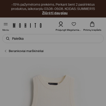
–15% pažymėtoms prekėms. Perkant bent 2 pasirinktus
produktus, laikotarpiu 03.08–09.08. KODAS: SUMMER15
Žiūrėti daugiau
Mėgstamiausi
Prisijungti
Pirkinių krepšelis
Meniu
Berankoviai marškinėliai