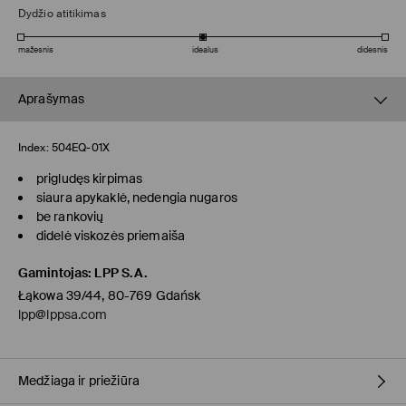
Dydžio atitikimas
mažesnis
idealus
didesnis
Aprašymas
Index:
504EQ-01X
prigludęs kirpimas
siaura apykaklė, nedengia nugaros
be rankovių
didelė viskozės priemaiša
Gamintojas
:
LPP S.A.
Łąkowa 39/44, 80-769 Gdańsk
lpp@lppsa.com
Medžiaga ir priežiūra