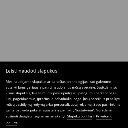
Leisti naudoti slapukus
Mes naudojame slapukus ar panašias technologijas, kad galėtume
suteikti Jums geriausią patirtį naudojantis mūsų svetaine. Sutikdami su
visais slapukais, leisite mums pasirūpinti Jūsų patogumu perkant pagal
Jūsų pageidavimus, įpročius ir individualiai pagal Jūsų poreikius pritaikyti
mūsų pasiūlymų rodymą arba personalizuotą reklamą. Savo pasirinkimą
galite bet kada pakeisti spustelėję parinktį „Nustatymai“. Norėdami
sužinoti daugiau, raginame perskaityti
Slapukų politiką
ir
Privatumo
politiką
.