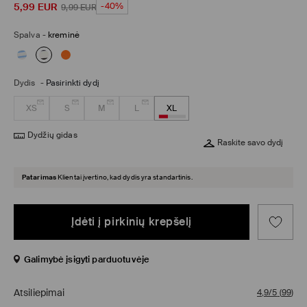
5,99
EUR
-40%
9,99
EUR
Spalva
-
kreminė
Dydis
-
Pasirinkti dydį
XS
S
M
L
XL
Dydžių gidas
Raskite savo dydį
Patarimas
Klientai įvertino, kad dydis yra standartinis.
Įdėti į pirkinių krepšelį
Galimybė įsigyti parduotuvėje
Atsiliepimai
4,9/5
(
99
)