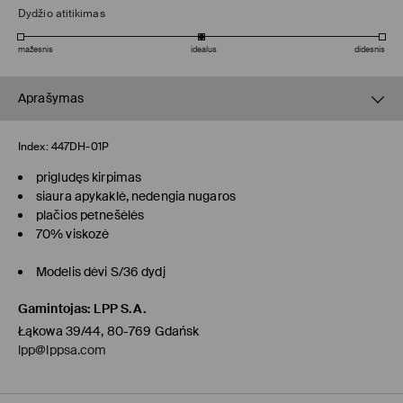
Dydžio atitikimas
mažesnis
idealus
didesnis
Aprašymas
Index:
447DH-01P
prigludęs kirpimas
siaura apykaklė, nedengia nugaros
plačios petnešėlės
70% viskozė
Modelis dėvi S/36 dydį
Gamintojas
:
LPP S.A.
Łąkowa 39/44, 80-769 Gdańsk
lpp@lppsa.com