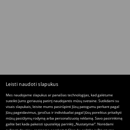
Leisti naudoti slapukus
Mes naudojame slapukus ar panašias technologijas, kad galėtume
suteikti Jums geriausią patirtį naudojantis mūsų svetaine. Sutikdami su
visais slapukais, leisite mums pasirūpinti Jūsų patogumu perkant pagal
Jūsų pageidavimus, įpročius ir individualiai pagal Jūsų poreikius pritaikyti
mūsų pasiūlymų rodymą arba personalizuotą reklamą. Savo pasirinkimą
galite bet kada pakeisti spustelėję parinktį „Nustatymai“. Norėdami