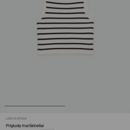
LOW IN STOCK
Prigludę marškinėliai