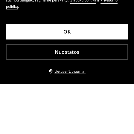
sužinoti daugiau, raginame perskaityti
Slapukų politiką
ir
Privatumo
politiką
.
OK
Nuostatos
Lietuva (Lithuania)