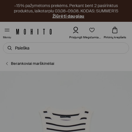
–15% pažymėtoms prekėms. Perkant bent 2 pasirinktus
produktus, laikotarpiu 03.08–09.08. KODAS: SUMMER15
Žiūrėti daugiau
Mėgstamiausi
Prisijungti
Pirkinių krepšelis
Meniu
Berankoviai marškinėliai