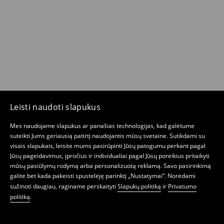
Leisti naudoti slapukus
Mes naudojame slapukus ar panašias technologijas, kad galėtume
suteikti Jums geriausią patirtį naudojantis mūsų svetaine. Sutikdami su
visais slapukais, leisite mums pasirūpinti Jūsų patogumu perkant pagal
Jūsų pageidavimus, įpročius ir individualiai pagal Jūsų poreikius pritaikyti
mūsų pasiūlymų rodymą arba personalizuotą reklamą. Savo pasirinkimą
galite bet kada pakeisti spustelėję parinktį „Nustatymai“. Norėdami
sužinoti daugiau, raginame perskaityti
Slapukų politiką
ir
Privatumo
politiką
.