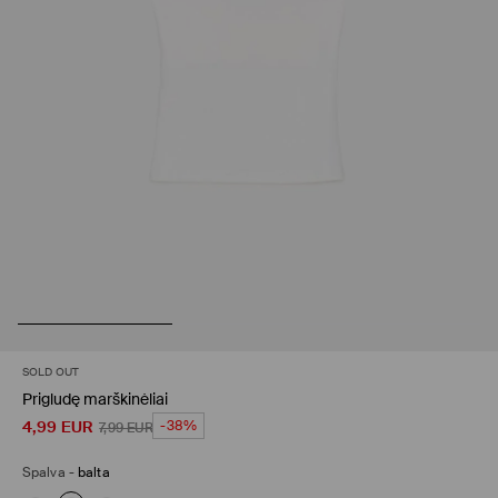
SOLD OUT
Prigludę marškinėliai
4,99
EUR
-38%
7,99
EUR
Spalva
-
balta