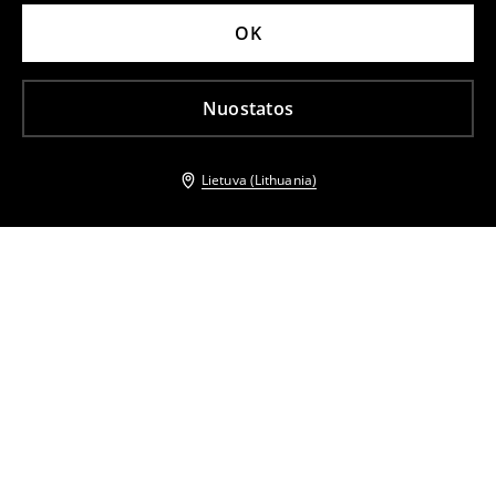
OK
Nuostatos
Lietuva (Lithuania)
Kiti klientai taip pat pasirinko
Prigludę marškinėliai
Dryžuoti top marškinėliai
7
,
99
EUR
7
,
99
EUR
25,99
EUR
Mini suknelė
Marškinėliai su korsetu