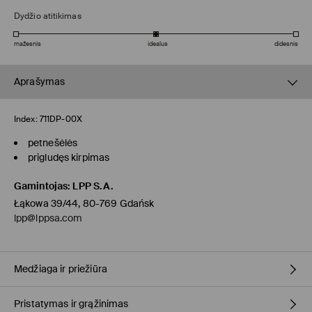
Dydžio atitikimas
mažesnis
idealus
didesnis
Aprašymas
Index:
711DP-00X
petnešėlės
prigludęs kirpimas
Gamintojas
:
LPP S.A.
Łąkowa 39/44, 80-769 Gdańsk
lpp@lppsa.com
Medžiaga ir priežiūra
Pristatymas ir grąžinimas
PIRMAS AUDINYS
:
8% ELASTANAS, 92% POLIAMIDINIS PLUOŠTAS