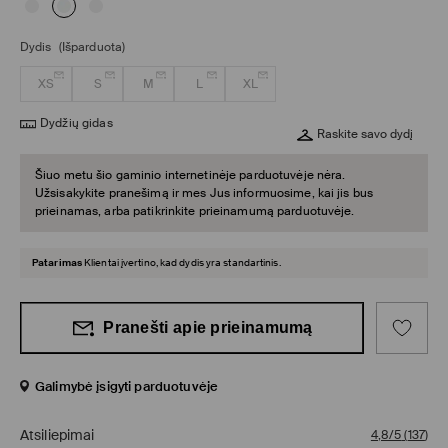
Dydis
(Išparduota)
XS
S
M
L
XL
Dydžių gidas
Raskite savo dydį
Šiuo metu šio gaminio internetinėje parduotuvėje nėra.
Užsisakykite pranešimą ir mes Jus informuosime, kai jis bus
prieinamas, arba patikrinkite prieinamumą parduotuvėje.
Patarimas
Klientai įvertino, kad dydis yra standartinis.
Pranešti apie prieinamumą
Galimybė įsigyti parduotuvėje
Atsiliepimai
4,8/5
(
137
)