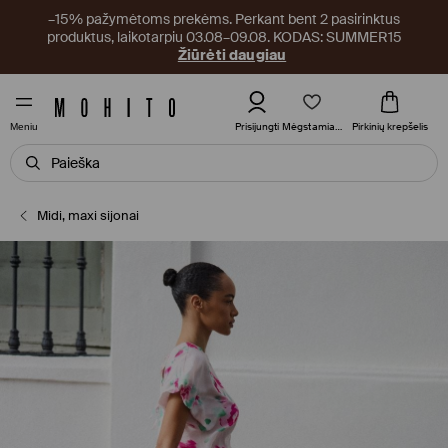
–15% pažymėtoms prekėms. Perkant bent 2 pasirinktus
produktus, laikotarpiu 03.08–09.08. KODAS: SUMMER15
Žiūrėti daugiau
Mėgstamiausi
Prisijungti
Pirkinių krepšelis
Meniu
Midi, maxi sijonai