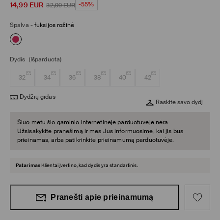
14,99
EUR
-55%
32,99
EUR
Spalva
-
fuksijos rožinė
Dydis
(Išparduota)
32
34
36
38
40
42
Dydžių gidas
Raskite savo dydį
Šiuo metu šio gaminio internetinėje parduotuvėje nėra.
Užsisakykite pranešimą ir mes Jus informuosime, kai jis bus
prieinamas, arba patikrinkite prieinamumą parduotuvėje.
Patarimas
Klientai įvertino, kad dydis yra standartinis.
Pranešti apie prieinamumą