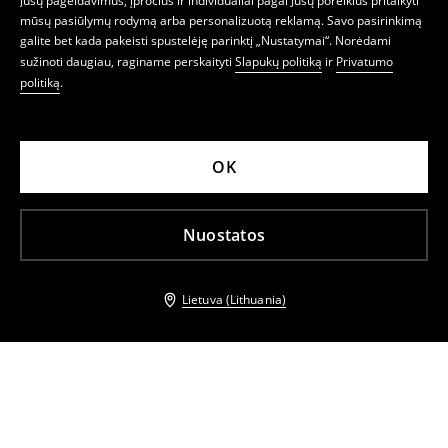
Jūsų pageidavimus, įpročius ir individualiai pagal Jūsų poreikius pritaikyti
mūsų pasiūlymų rodymą arba personalizuotą reklamą. Savo pasirinkimą
galite bet kada pakeisti spustelėję parinktį „Nustatymai“. Norėdami
sužinoti daugiau, raginame perskaityti
Slapukų politiką
ir
Privatumo
politiką
.
OK
Nuostatos
Lietuva (Lithuania)