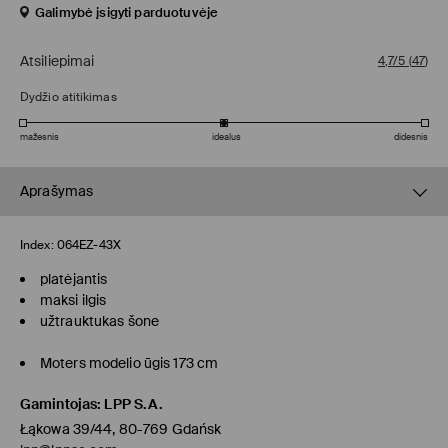
Galimybė įsigyti parduotuvėje
Atsiliepimai
4,7/5
(
47
)
Dydžio atitikimas
mažesnis
idealus
didesnis
Aprašymas
Index:
064EZ-43X
platėjantis
maksi ilgis
užtrauktukas šone
Moters modelio ūgis 173 cm
Gamintojas
:
LPP S.A.
Łąkowa 39/44, 80-769 Gdańsk