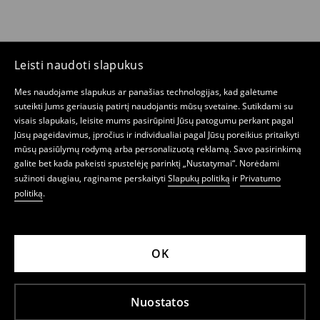
Leisti naudoti slapukus
Mes naudojame slapukus ar panašias technologijas, kad galėtume
suteikti Jums geriausią patirtį naudojantis mūsų svetaine. Sutikdami su
visais slapukais, leisite mums pasirūpinti Jūsų patogumu perkant pagal
Jūsų pageidavimus, įpročius ir individualiai pagal Jūsų poreikius pritaikyti
mūsų pasiūlymų rodymą arba personalizuotą reklamą. Savo pasirinkimą
galite bet kada pakeisti spustelėję parinktį „Nustatymai“. Norėdami
sužinoti daugiau, raginame perskaityti
Slapukų politiką
ir
Privatumo
politiką
.
OK
Nuostatos