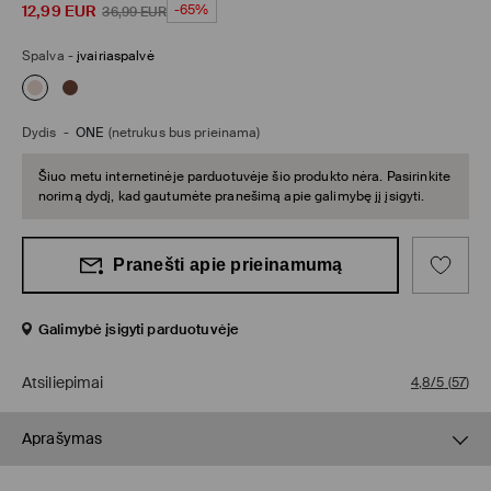
12,99
EUR
-65%
36,99
EUR
Spalva
-
įvairiaspalvė
Dydis
-
ONE
(netrukus bus prieinama)
Šiuo metu internetinėje parduotuvėje šio produkto nėra. Pasirinkite
norimą dydį, kad gautumėte pranešimą apie galimybę jį įsigyti.
Pranešti apie prieinamumą
Galimybė įsigyti parduotuvėje
Atsiliepimai
4,8/5
(
57
)
Aprašymas