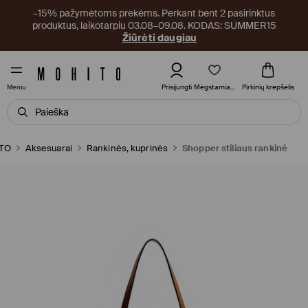
–15% pažymėtoms prekėms. Perkant bent 2 pasirinktus
produktus, laikotarpiu 03.08–09.08. KODAS: SUMMER15
Žiūrėti daugiau
Mėgstamiausi
Prisijungti
Pirkinių krepšelis
Meniu
TO
Aksesuarai
Rankinės, kuprinės
Shopper stiliaus rankinė