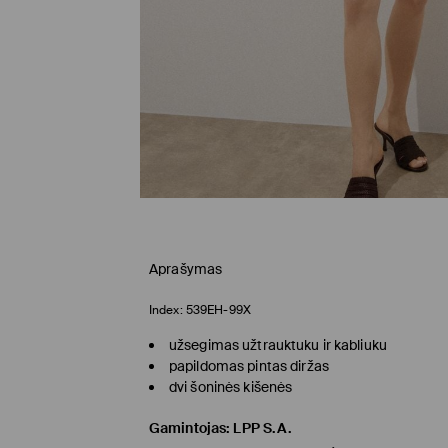
Aprašymas
Index:
539EH-99X
užsegimas užtrauktuku ir kabliuku
papildomas pintas diržas
dvi šoninės kišenės
Gamintojas
:
LPP S.A.