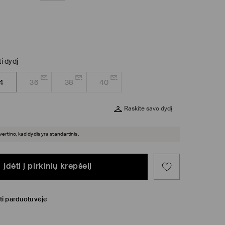
ti dydį
4
36
38
40
Raskite savo dydį
įvertino, kad dydis yra standartinis.
Įdėti į pirkinių krepšelį
ti parduotuvėje