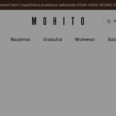
kant bent 2 pasirinktus produktus, laikotarpiu 03.08–09.08. KODAS
Naujienos
Drabužiai
Workwear
Bat