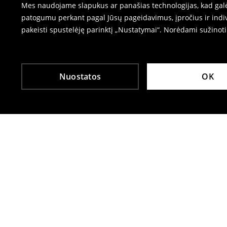
Mes naudojame slapukus ar panašias technologijas, kad galėt
patogumu perkant pagal Jūsų pageidavimus, įpročius ir indiv
pakeisti spustelėję parinktį „Nustatymai“. Norėdami sužinot
Nuostatos
OK