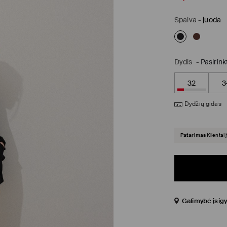
Spalva
-
juoda
Dydis
-
Pasirink
32
3
Dydžių gidas
Patarimas
Klientai 
Galimybė įsigy