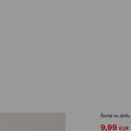
Šortai su diržu
9,99
EUR