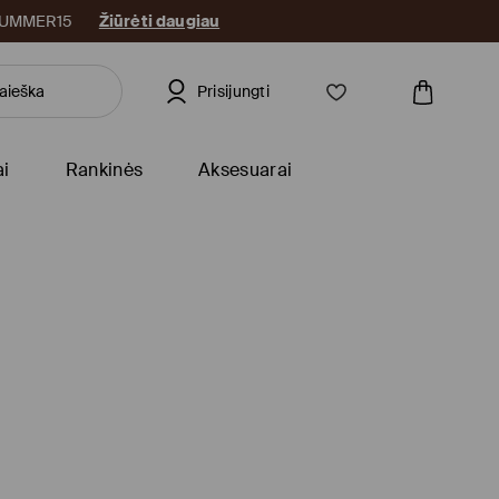
: SUMMER15
Žiūrėti daugiau
Prisijungti
ai
Rankinės
Aksesuarai