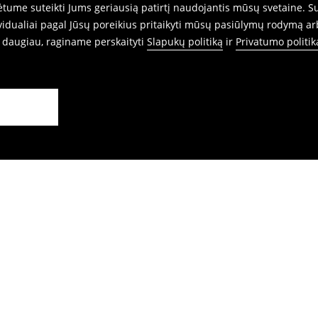
ume suteikti Jums geriausią patirtį naudojantis mūsų svetaine. Sut
idualiai pagal Jūsų poreikius pritaikyti mūsų pasiūlymų rodymą ar
i daugiau, raginame perskaityti
Slapukų politiką
ir
Privatumo politik