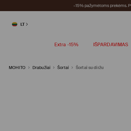
–15% pažymėtoms prekėms. Per
LT
Extra -15%
IŠPARDAVIMAS
MOHITO
Drabužiai
Šortai
Šortai su diržu