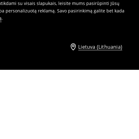
ikdami su visais slapukais, leisite mums pasirūpinti Jūsų
ba personalizuotą reklamą. Savo pasirinkimą galite bet kada
ą
.
Lietuva (Lithuania)