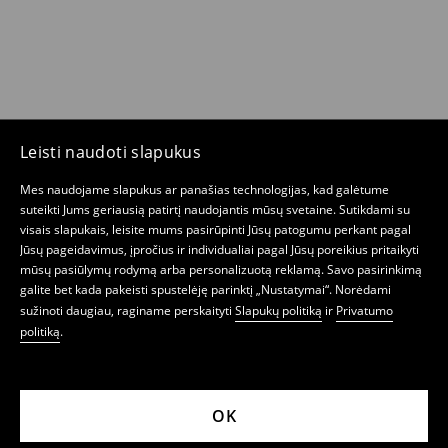
Leisti naudoti slapukus
Mes naudojame slapukus ar panašias technologijas, kad galėtume
suteikti Jums geriausią patirtį naudojantis mūsų svetaine. Sutikdami su
visais slapukais, leisite mums pasirūpinti Jūsų patogumu perkant pagal
Jūsų pageidavimus, įpročius ir individualiai pagal Jūsų poreikius pritaikyti
mūsų pasiūlymų rodymą arba personalizuotą reklamą. Savo pasirinkimą
galite bet kada pakeisti spustelėję parinktį „Nustatymai“. Norėdami
sužinoti daugiau, raginame perskaityti
Slapukų politiką
ir
Privatumo
politiką
.
OK