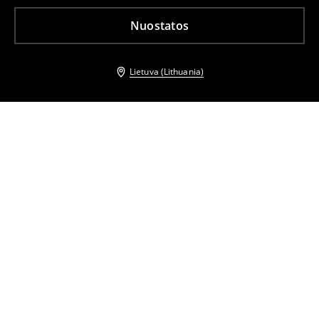
Nuostatos
Lietuva (Lithuania)
Kiti klientai taip pat pasirinko
Sneakers stiliaus batai
Sneakers stiliaus batai
12
,
99
EUR
36,99
EUR
17
,
99
EUR
24,99
EUR