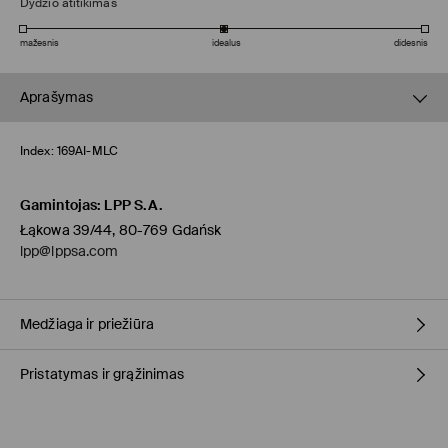
Dydžio atitikimas
mažesnis
idealus
didesnis
Aprašymas
Index:
169AI-MLC
Gamintojas
:
LPP S.A.
Łąkowa 39/44, 80-769 Gdańsk
lpp@lppsa.com
Medžiaga ir priežiūra
Pristatymas ir grąžinimas
VIRŠUS
:
100% POLIESTERIS
VIDPADIS
:
100% MEDVILNĖ
PADAS
:
100% SINTETINIS KAUČIUKAS
Prekių pristatymo politika