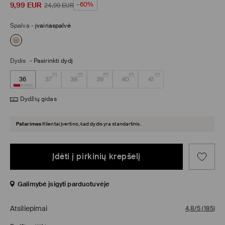
9,99
EUR
-60%
24,99
EUR
Spalva
-
įvairiaspalvė
Dydis
-
Pasirinkti dydį
36
37
38
39
40
41
Dydžių gidas
Patarimas
Klientai įvertino, kad dydis yra standartinis.
Įdėti į pirkinių krepšelį
Galimybė įsigyti parduotuvėje
Atsiliepimai
4,8/5
(
185
)