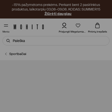
–15% pažymėtoms prekėms. Perkant bent 2 pasirinktus
produktus, laikotarpiu 03.08–09.08. KODAS: SUMMER15
Žiūrėti daugiau
Mėgstamiausi
Prisijungti
Pirkinių krepšelis
Meniu
Sportbačiai