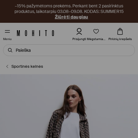
–15% pažymėtoms prekėms. Perkant bent 2 pasirinktus
produktus, laikotarpiu 03.08–09.08. KODAS: SUMMER15
Žiūrėti daugiau
Mėgstamiausi
Prisijungti
Pirkinių krepšelis
Meniu
Sportinės kelnės