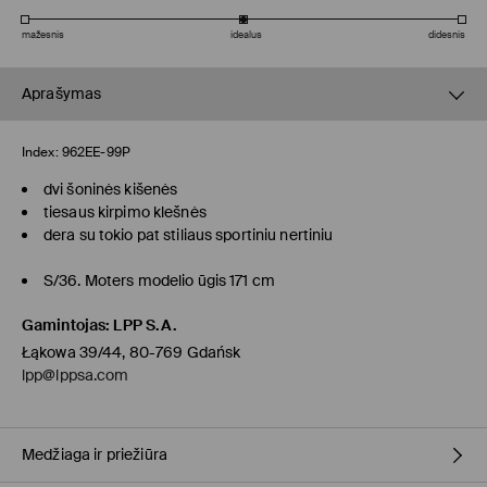
mažesnis
idealus
didesnis
Aprašymas
Index:
962EE-99P
dvi šoninės kišenės
tiesaus kirpimo klešnės
dera su tokio pat stiliaus sportiniu nertiniu
S/36. Moters modelio ūgis 171 cm
Gamintojas
:
LPP S.A.
Łąkowa 39/44, 80-769 Gdańsk
lpp@lppsa.com
Medžiaga ir priežiūra