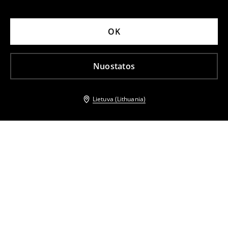
OK
Nuostatos
Lietuva (Lithuania)
Kiti klientai taip pat pasirinko