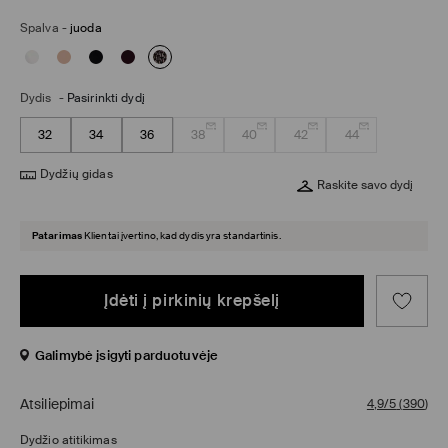
Spalva
-
juoda
Dydis
-
Pasirinkti dydį
32
34
36
38
40
42
44
Dydžių gidas
Raskite savo dydį
Patarimas
Klientai įvertino, kad dydis yra standartinis.
Įdėti į pirkinių krepšelį
Galimybė įsigyti parduotuvėje
Atsiliepimai
4,9/5
(
390
)
Dydžio atitikimas