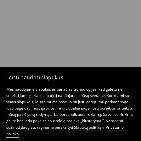
Leisti naudoti slapukus
Mes naudojame slapukus ar panašias technologijas, kad galėtume
suteikti Jums geriausią patirtį naudojantis mūsų svetaine. Sutikdami su
visais slapukais, leisite mums pasirūpinti Jūsų patogumu perkant pagal
Jūsų pageidavimus, įpročius ir individualiai pagal Jūsų poreikius pritaikyti
mūsų pasiūlymų rodymą arba personalizuotą reklamą. Savo pasirinkimą
galite bet kada pakeisti spustelėję parinktį „Nustatymai“. Norėdami
sužinoti daugiau, raginame perskaityti
Slapukų politiką
ir
Privatumo
politiką
.