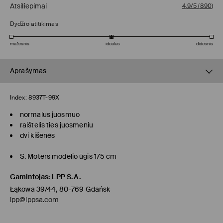
Atsiliepimai
4,9/5
(
890
)
Dydžio atitikimas
mažesnis
idealus
didesnis
Aprašymas
Index:
8937T-99X
normalus juosmuo
raištelis ties juosmeniu
dvi kišenės
S. Moters modelio ūgis 175 cm
Gamintojas
:
LPP S.A.
Łąkowa 39/44, 80-769 Gdańsk
lpp@lppsa.com