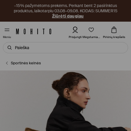
–15% pažymėtoms prekėms. Perkant bent 2 pasirinktus
produktus, laikotarpiu 03.08–09.08. KODAS: SUMMER15
Žiūrėti daugiau
Mėgstamiausi
Prisijungti
Pirkinių krepšelis
Meniu
Sportinės kelnės