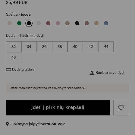
25,99
EUR
Spalva
-
juoda
Dydis
-
Pasirinkti dydį
32
34
36
38
40
42
44
46
Dydžių gidas
Raskite savo dydį
Patarimas
Klientai įvertino, kad dydis yra standartinis.
Įdėti į pirkinių krepšelį
Galimybė įsigyti parduotuvėje