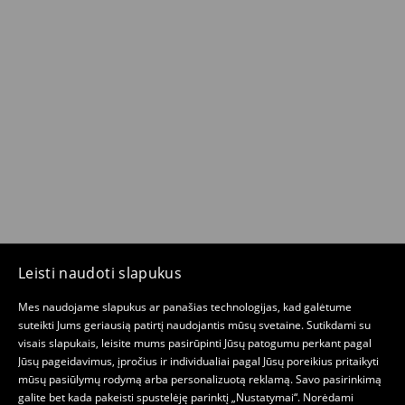
Leisti naudoti slapukus
Mes naudojame slapukus ar panašias technologijas, kad galėtume
suteikti Jums geriausią patirtį naudojantis mūsų svetaine. Sutikdami su
visais slapukais, leisite mums pasirūpinti Jūsų patogumu perkant pagal
Jūsų pageidavimus, įpročius ir individualiai pagal Jūsų poreikius pritaikyti
mūsų pasiūlymų rodymą arba personalizuotą reklamą. Savo pasirinkimą
galite bet kada pakeisti spustelėję parinktį „Nustatymai“. Norėdami