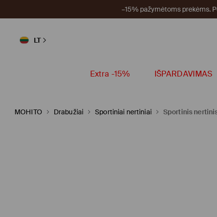
–15% pažymėtoms prekėms. Per
LT
Extra -15%
IŠPARDAVIMAS
MOHITO
Drabužiai
Sportiniai nertiniai
Sportinis nertini