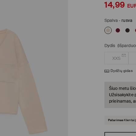
14,99
EU
Spalva
-
rusva
Dydis
(Išparduo
XXS
Dydžių gidas
Šiuo metu šio
Užsisakykite 
prieinamas, a
Patarimas
Klientai 