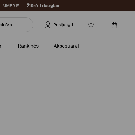
: SUMMER15
Žiūrėti daugiau
Prisijungti
ai
Rankinės
Aksesuarai