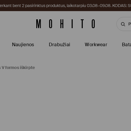
kant bent 2 pasirinktus produktus, laikotarpiu 03.08–09.08. KODAS
Naujienos
Drabužiai
Workwear
Bat
s V formos iškirpte