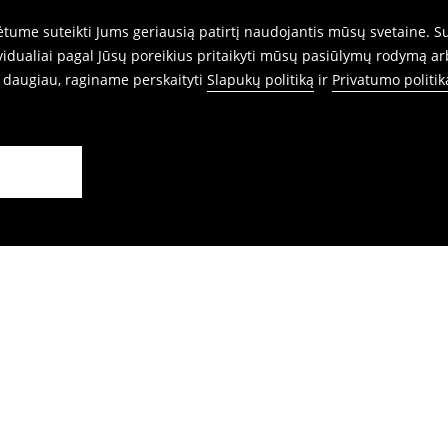
ume suteikti Jums geriausią patirtį naudojantis mūsų svetaine. Sut
idualiai pagal Jūsų poreikius pritaikyti mūsų pasiūlymų rodymą ar
i daugiau, raginame perskaityti
Slapukų politiką
ir
Privatumo politik