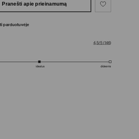
Pranešti apie prieinamumą
ti parduotuvėje
4,5/5
(
146
)
idealus
didesnis