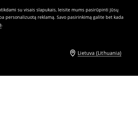
ikdami su visais slapukais, leisite mums pasirūpinti Jūsų
ba personalizuotą reklamą. Savo pasirinkimą galite bet kada
ą
.
Lietuva (Lithuania)