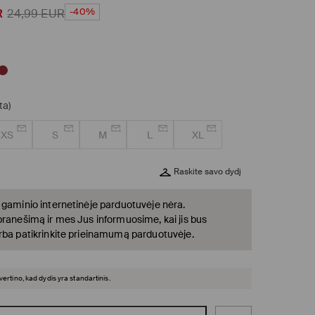
-40%
R
24,99
EUR
ta)
XS
S
M
L
XL
Raskite savo dydį
 gaminio internetinėje parduotuvėje nėra.
pranešimą ir mes Jus informuosime, kai jis bus
rba patikrinkite prieinamumą parduotuvėje.
įvertino, kad dydis yra standartinis.