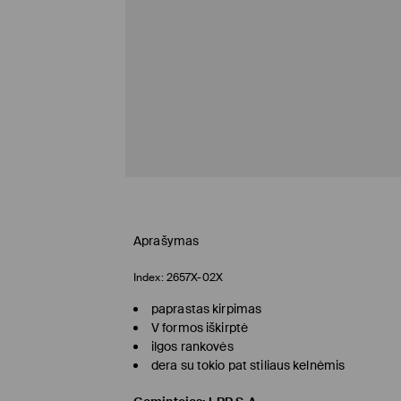
Aprašymas
Index:
2657X-02X
paprastas kirpimas
V formos iškirptė
ilgos rankovės
dera su tokio pat stiliaus kelnėmis