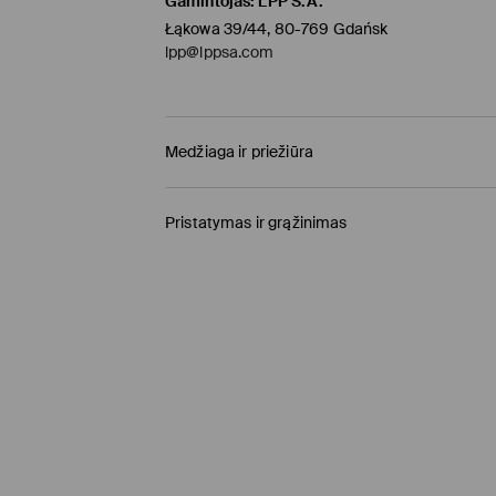
Gamintojas
:
LPP S.A.
Łąkowa 39/44, 80-769 Gdańsk
lpp@lppsa.com
Medžiaga ir priežiūra
PIRMAS AUDINYS
:
54% POLIESTERIS, 39% MODAL
Pristatymas ir grąžinimas
SKALBTI MAŠINA MAX.TEMP. 20° C – NORM
Prekių pristatymo politika
SKALBTI SU PANAŠIOMIS SPALVOMIS
Atsiėmimas parduotuvėje MOHITO
(4-8 darbo
BALINTI NEGALIMA
0,00 EUR / Online (PayU, PayPal, Google Pay, Tr
LYGINTI IKI 110° C TEMPERATŪRA. GARINTI N
DPD paštomatas
(4-7 darbo dienos)
NEVALYTI SAUSU CHEMINIU BŪDU
2,95 EUR / Online (PayU, PayPal, Google Pay, Tr
NEGALIMA DŽIOVINTI BŪGNINĖJE DŽIOVYKL
Kurjeris
(4-7 darbo dienos)
3,95 EUR / Online (PayU, PayPal, Google Pay, Tr