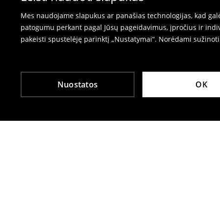
Mes naudojame slapukus ar panašias technologijas, kad galėt
patogumu perkant pagal Jūsų pageidavimus, įpročius ir indiv
pakeisti spustelėję parinktį „Nustatymai“. Norėdami sužinot
Nuostatos
OK