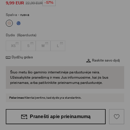
9,99
EUR
-57%
22,99
EUR
Spalva
-
rusva
Dydis
(Išparduota)
XS
S
M
L
Dydžių gidas
Raskite savo dydį
Šiuo metu šio gaminio internetinėje parduotuvėje nėra.
Užsisakykite pranešimą ir mes Jus informuosime, kai jis bus
prieinamas, arba patikrinkite prieinamumą parduotuvėje.
Patarimas
Klientai įvertino, kad dydis yra standartinis.
Pranešti apie prieinamumą