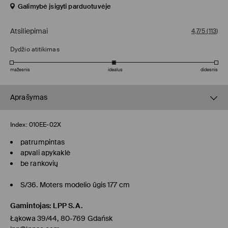
Galimybė įsigyti parduotuvėje
Atsiliepimai
4,7/5
(
113
)
Dydžio atitikimas
mažesnis
idealus
didesnis
Aprašymas
Index:
010EE-02X
patrumpintas
apvali apykaklė
be rankovių
S/36. Moters modelio ūgis 177 cm
Gamintojas
:
LPP S.A.
Łąkowa 39/44, 80-769 Gdańsk