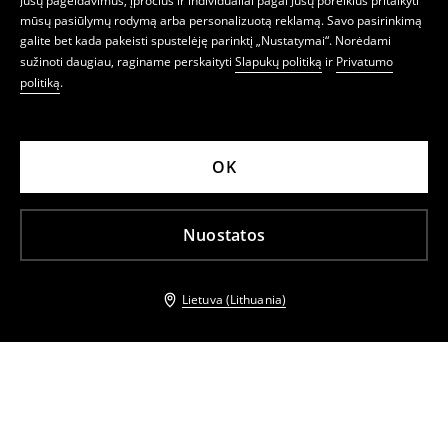
Jūsų pageidavimus, įpročius ir individualiai pagal Jūsų poreikius pritaikyti
mūsų pasiūlymų rodymą arba personalizuotą reklamą. Savo pasirinkimą
galite bet kada pakeisti spustelėję parinktį „Nustatymai“. Norėdami
sužinoti daugiau, raginame perskaityti
Slapukų politiką
ir
Privatumo
politiką
.
OK
Nuostatos
Lietuva (Lithuania)