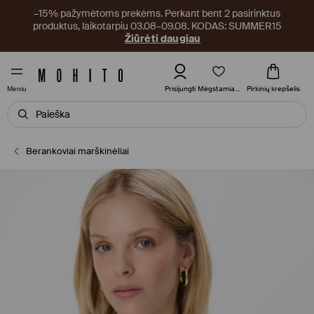
–15% pažymėtoms prekėms. Perkant bent 2 pasirinktus
produktus, laikotarpiu 03.08–09.08. KODAS: SUMMER15
Žiūrėti daugiau
Mėgstamiausi
Prisijungti
Pirkinių krepšelis
Meniu
Berankoviai marškinėliai