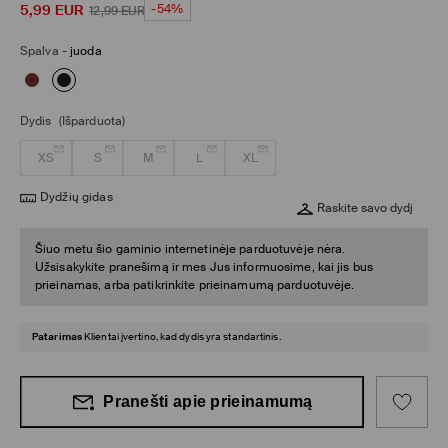
5,99
EUR
-54%
12,99
EUR
Spalva
-
juoda
Dydis
(Išparduota)
XS
S
M
L
XL
Dydžių gidas
Raskite savo dydį
Šiuo metu šio gaminio internetinėje parduotuvėje nėra.
Užsisakykite pranešimą ir mes Jus informuosime, kai jis bus
prieinamas, arba patikrinkite prieinamumą parduotuvėje.
Patarimas
Klientai įvertino, kad dydis yra standartinis.
Pranešti apie prieinamumą