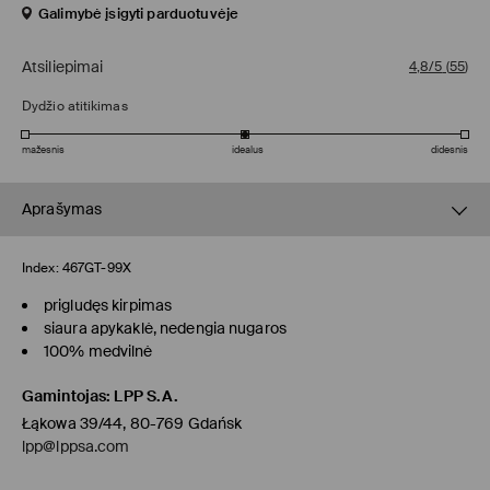
Galimybė įsigyti parduotuvėje
Atsiliepimai
4,8/5
(
55
)
Dydžio atitikimas
mažesnis
idealus
didesnis
Aprašymas
Index:
467GT-99X
prigludęs kirpimas
siaura apykaklė, nedengia nugaros
100% medvilnė
Gamintojas
:
LPP S.A.
Łąkowa 39/44, 80-769 Gdańsk
lpp@lppsa.com