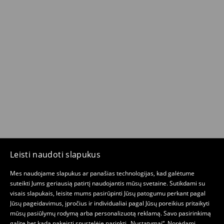
Leisti naudoti slapukus
Mes naudojame slapukus ar panašias technologijas, kad galėtume
suteikti Jums geriausią patirtį naudojantis mūsų svetaine. Sutikdami su
visais slapukais, leisite mums pasirūpinti Jūsų patogumu perkant pagal
Jūsų pageidavimus, įpročius ir individualiai pagal Jūsų poreikius pritaikyti
mūsų pasiūlymų rodymą arba personalizuotą reklamą. Savo pasirinkimą
galite bet kada pakeisti spustelėję parinktį „Nustatymai“. Norėdami