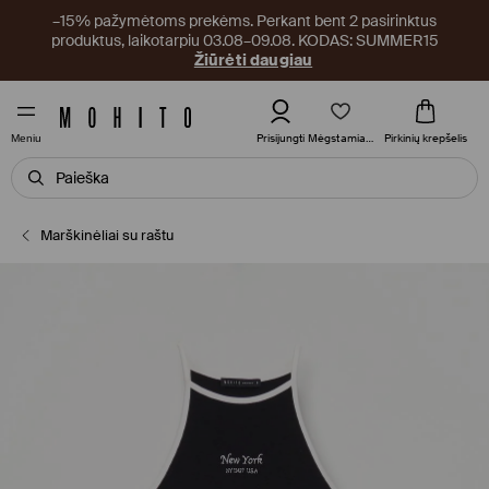
–15% pažymėtoms prekėms. Perkant bent 2 pasirinktus
produktus, laikotarpiu 03.08–09.08. KODAS: SUMMER15
Žiūrėti daugiau
Mėgstamiausi
Prisijungti
Pirkinių krepšelis
Meniu
Marškinėliai su raštu