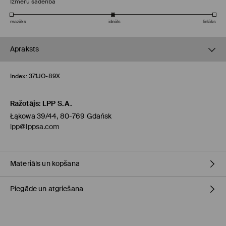
Izmēru saderība
mazāks
ideāls
lielāks
Apraksts
Index:
371JO-89X
Ražotājs
:
LPP S.A.
Łąkowa 39/44, 80-769 Gdańsk
lpp@lppsa.com
Materiāls un kopšana
Piegāde un atgriešana
VIRSA
:
100% ĀDA
STARPSLĀNIS
:
100% POLIURETĀNS
ZOLE
:
100% TPR
Piegādes politika