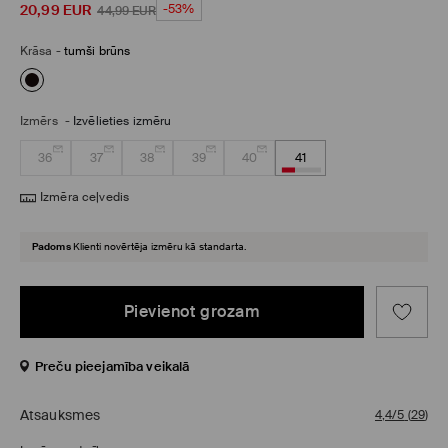
20,99
EUR
-53%
44,99
EUR
Krāsa
-
tumši brūns
Izmērs
-
Izvēlieties izmēru
36
37
38
39
40
41
Izmēra ceļvedis
Padoms
Klienti novērtēja izmēru kā standarta.
Pievienot grozam
Preču pieejamība veikalā
Atsauksmes
4,4/5
(
29
)