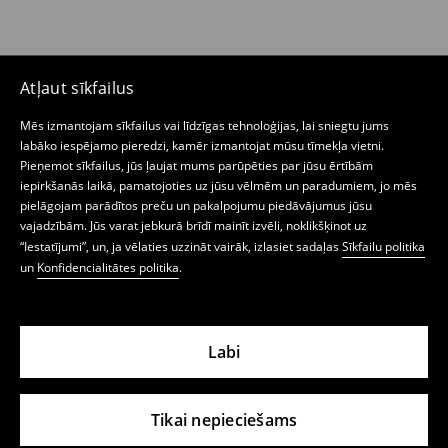
Atļaut sīkfailus
Mēs izmantojam sīkfailus vai līdzīgas tehnoloģijas, lai sniegtu jums
labāko iespējamo pieredzi, kamēr izmantojat mūsu tīmekļa vietni.
Pieņemot sīkfailus, jūs ļaujat mums parūpēties par jūsu ērtībām
iepirkšanās laikā, pamatojoties uz jūsu vēlmēm un paradumiem, jo mēs
pielāgojam parādītos preču un pakalpojumu piedāvājumus jūsu
vajadzībām. Jūs varat jebkurā brīdī mainīt izvēli, noklikšķinot uz
“Iestatījumi”, un, ja vēlaties uzzināt vairāk, izlasiet sadaļas
Sīkfailu politika
un
Konfidencialitātes politika
.
Labi
Tikai nepieciešams