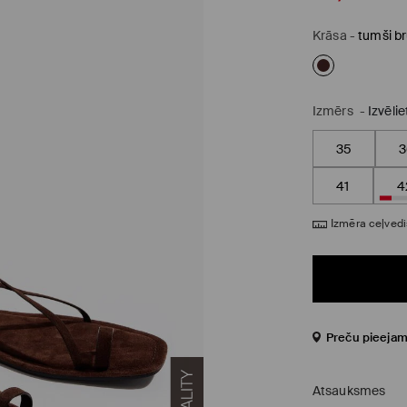
Krāsa
-
tumši b
Izmērs
-
Izvēli
35
3
41
4
Izmēra ceļvedi
Preču pieejam
Atsauksmes