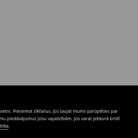
ietni. Pieņemot sīkfailus, jūs ļaujat mums parūpēties par
mu piedāvājumus jūsu vajadzībām. Jūs varat jebkurā brīdī
itika
.