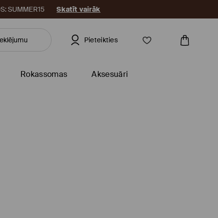
KODS: SUMMER15
Skatīt vairāk
Pieteikties
Rokassomas
Aksesuāri