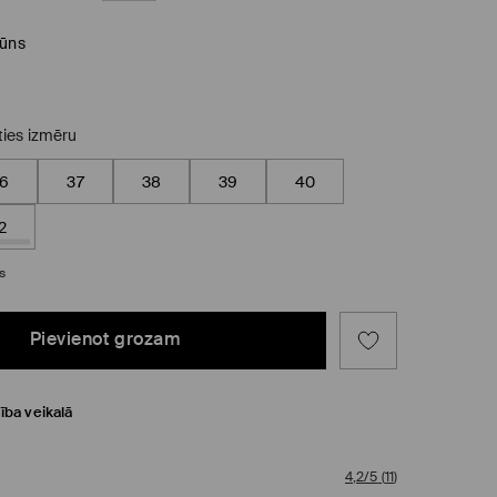
rūns
eties izmēru
6
37
38
39
40
2
s
Pievienot grozam
ība veikalā
4,2/5
(
11
)