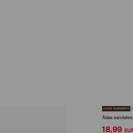
KODS: SUMMER15
Ādas sandales
18,99
EU