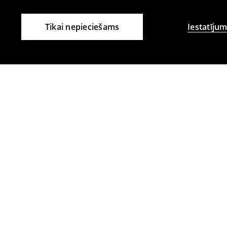
Tikai nepieciešams
Iestatījum
Citi klienti izvēlējās arī
Ādas sandales
Ādas sandale
24
,
99
EUR
24
,
99
EUR
42,99
EUR
42