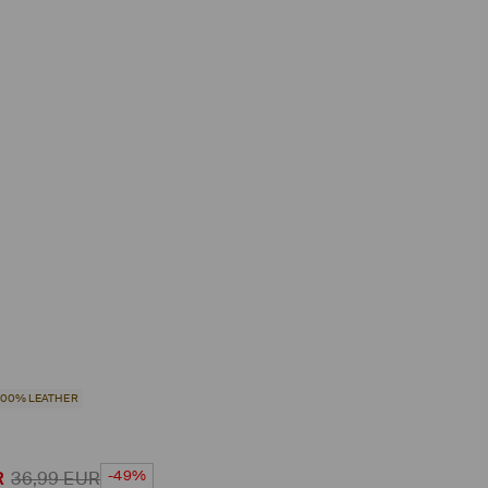
100% LEATHER
-49%
R
36,99
EUR