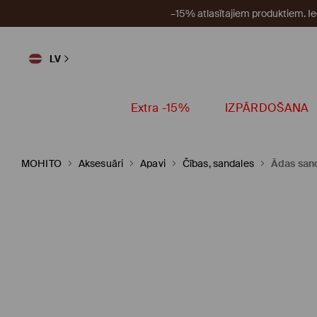
–15% atlasītajiem produktiem. I
LV
Extra -15%
IZPĀRDOŠANA
MOHITO
Aksesuāri
Apavi
Čības, sandales
Ādas san