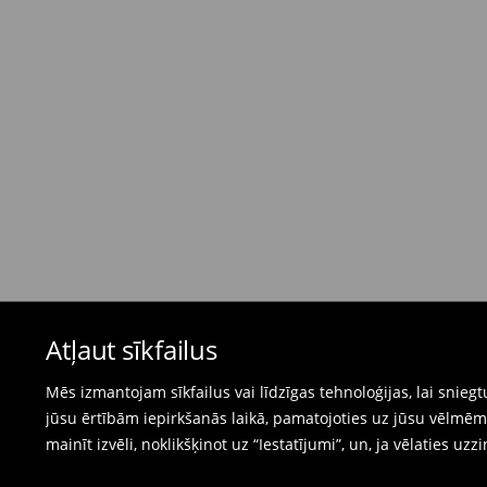
Bezmaksas piegāde, pērkot
virs 50 EUR.
⟶
Plašāka informācija
Atgriešanas politika
Ja pasūtītās preces neatbilst cerētajam, Jūs va
pirkšanas dienas.
- Atgriežot jebkurā Mohito veikalā Latvijā - vie
čeku.
- Atgriežot e-veikalā - aizpildiet atgriešanas v
Peldkostīmus un pidžamas nevar atgriezt fiz
Atļaut sīkfailus
preču atgriešanas veidlapu tiešsaistē.
⟶
Internetveikala preču atgriešana
Mēs izmantojam sīkfailus vai līdzīgas tehnoloģijas, lai snie
jūsu ērtībām iepirkšanās laikā, pamatojoties uz jūsu vēlm
mainīt izvēli, noklikšķinot uz “Iestatījumi”, un, ja vēlaties uzz