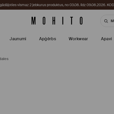
egādājoties vismaz 2 jebkurus produktus, no 03.08. līdz 09.08.2026. 
Jaunumi
Apģērbs
Workwear
Apavi
dales