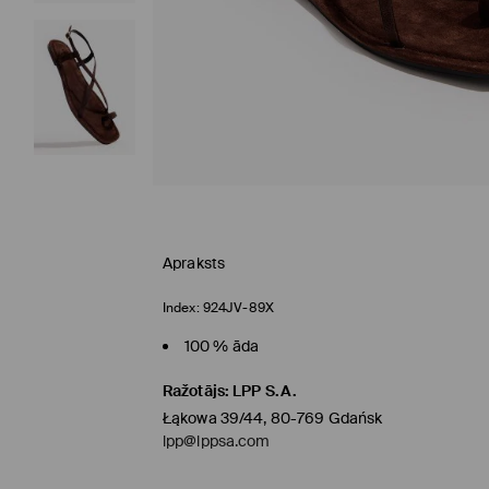
Apraksts
Index:
924JV-89X
100 % āda
Ražotājs
:
LPP S.A.
Łąkowa 39/44, 80-769 Gdańsk
lpp@lppsa.com