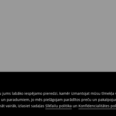
rat tās atgriezt 30 dienu laikā no
nkārši atnesiet preces ar pievienotu
eidlapu, kas ir pieejama Jūsu kontā.
iskajos veikalos. Lūdzam izmantot
gtu jums labāko iespējamo pieredzi, kamēr izmantojat mūsu tīmekļa v
ēm un paradumiem, jo mēs pielāgojam parādītos preču un pakalpoju
ināt vairāk, izlasiet sadaļas
Sīkfailu politika
un
Konfidencialitātes pol