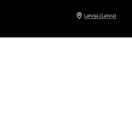
Latvija (Latvia)
Ādas sandales
46
,
99
EUR