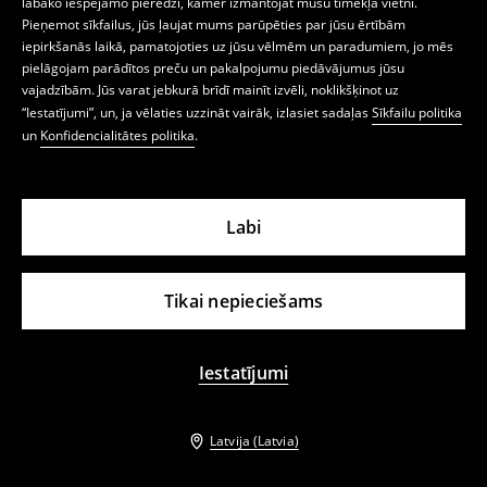
labāko iespējamo pieredzi, kamēr izmantojat mūsu tīmekļa vietni.
Pieņemot sīkfailus, jūs ļaujat mums parūpēties par jūsu ērtībām
-31%
-38%
iepirkšanās laikā, pamatojoties uz jūsu vēlmēm un paradumiem, jo mēs
pielāgojam parādītos preču un pakalpojumu piedāvājumus jūsu
vajadzībām. Jūs varat jebkurā brīdī mainīt izvēli, noklikšķinot uz
“Iestatījumi”, un, ja vēlaties uzzināt vairāk, izlasiet sadaļas
Sīkfailu politika
un
Konfidencialitātes politika
.
Labi
Tikai nepieciešams
Viduklī piegulošs krekls
LADIES` SHIRT
atsauksmes (92)
atsauksmes (82)
Iestatījumi
17,99 EUR
9,99 EUR
25,99 EUR
15,99 EUR
KODS: SUMMER15
Latvija (Latvia)
-50%
-38%