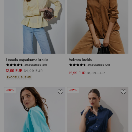
Liocela sajaukuma krekls
Velveta krekls
atsauksmes (39)
PĒDĒJĀS PRECES
12,99 EUR
34,99 EUR
12,99 EUR
31,99 EUR
LYOCELL BLEND
-66%
-62%