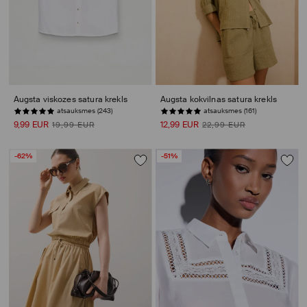
Augsta viskozes satura krekls
Augsta kokvilnas satura krekls
atsauksmes (243)
atsauksmes (161)
9,99 EUR
12,99 EUR
19,99 EUR
22,99 EUR
-62%
-51%