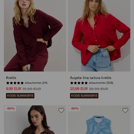
Krekls
Augsta lina satura krekls
atsauksmes (24)
atsauksmes (328)
9,99 EUR
20,99 EUR
31,99 EUR
29,99 EUR
KODS: SUMMER15
KODS: SUMMER15
-50%
-50%