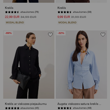
Krekls
Krekls
atsauksmes (76)
atsauksmes (38)
22,99 EUR
9,99 EUR
34,99 EUR
31,99 EUR
MODAL BLEND
MODAL BLEND
-69%
-32%
Krekls ar viskozes piejaukumu
Augsta viskozes satura krekls ar lina piejaukumu
atsauksmes (48)
PĒDĒJĀS PRECES