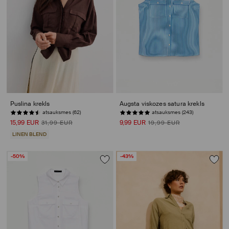
Puslina krekls
Augsta viskozes satura krekls
atsauksmes (62)
atsauksmes (243)
15,99 EUR
9,99 EUR
31,99 EUR
19,99 EUR
LINEN BLEND
-50%
-43%