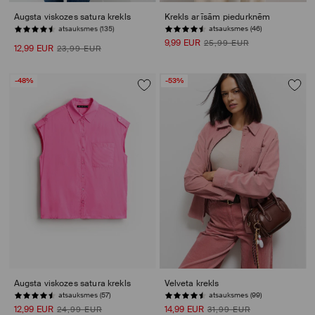
Augsta viskozes satura krekls
Krekls ar īsām piedurknēm
atsauksmes (46)
PĒDĒJĀS PRECES
9,99 EUR
25,99 EUR
12,99 EUR
23,99 EUR
-48%
-53%
Augsta viskozes satura krekls
Velveta krekls
atsauksmes (57)
atsauksmes (99)
12,99 EUR
14,99 EUR
24,99 EUR
31,99 EUR