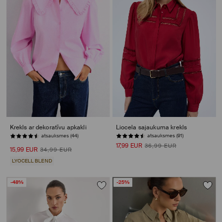
Krekls ar dekoratīvu apkakli
Liocela sajaukuma krekls
atsauksmes (91)
PĒDĒJĀS PRECES
17,99 EUR
36,99 EUR
15,99 EUR
34,99 EUR
LYOCELL BLEND
-48%
-25%