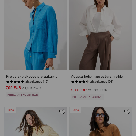
Krekls ar viskozes piejaukumu
Augsta kokvilnas satura krekls
atsauksmes (45)
PĒDĒJĀS PRECES
7,99 EUR
31,99 EUR
9,99 EUR
25,99 EUR
PIEEJAMS PLUS SIZE
PIEEJAMS PLUS SIZE
-63%
-59%