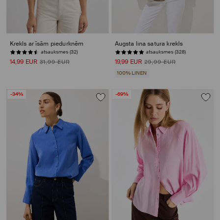
Krekls ar īsām piedurknēm
Augsta lina satura krekls
atsauksmes (32)
atsauksmes (328)
14,99 EUR
19,99 EUR
31,99 EUR
29,99 EUR
100% LINEN
-34%
-69%