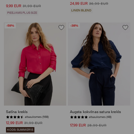
24,99 EUR
36,99 EUR
9,99 EUR
31,99 EUR
LINEN BLEND
PIEEJAMS PLUS SIZE
-59%
-38%
Satīna krekls
Augsta kokvilnas satura krekls
atsauksmes (168)
PĒDĒJĀS PRECES
12,99 EUR
31,99 EUR
17,99 EUR
28,99 EUR
KODS: SUMMER15