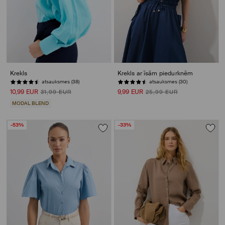
Krekls
Krekls ar īsām piedurknēm
atsauksmes (38)
atsauksmes (30)
10,99 EUR
9,99 EUR
31,99 EUR
25,99 EUR
MODAL BLEND
-53%
-33%