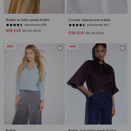
Krekls ar īsām piedurknēm
Liocela sajaukuma krekls
atsauksmes (29)
PĒDĒJĀS PRECES
9,99 EUR
25,99 EUR
17,99 EUR
36,99 EUR
-62%
-43%
Krekls
Krekls ar kuplām piedurknēm