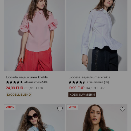
Liocela sajaukuma krekls
Liocela sajaukuma krekls
atsauksmes (143)
atsauksmes (39)
24,99 EUR
19,99 EUR
39,99 EUR
34,99 EUR
LYOCELL BLEND
KODS: SUMMER15
-38%
-25%