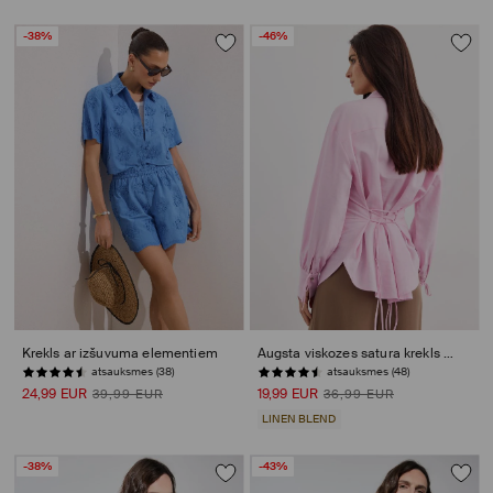
-38%
-46%
Krekls ar izšuvuma elementiem
Augsta viskozes satura krekls ar lina piejaukumu
atsauksmes (38)
atsauksmes (48)
24,99 EUR
19,99 EUR
39,99 EUR
36,99 EUR
LINEN BLEND
-38%
-43%