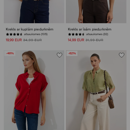
Krekls ar kuplām piedurknēm
Krekls ar īsām piedurknēm
atsauksmes (105)
atsauksmes (32)
19,99 EUR
14,99 EUR
34,99 EUR
31,99 EUR
-46%
-62%