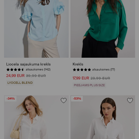
Liocela sajaukuma krekls
Krekls
atsauksmes (142)
PĒDĒJĀS PRECES
24,99 EUR
39,99 EUR
17,99 EUR
23,99 EUR
LYOCELL BLEND
PIEEJAMS PLUS SIZE
-34%
-53%