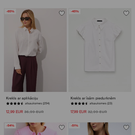
-65%
-45%
Krekls ar aplikāciju
Krekls ar īsām piedurknēm
PĒDĒJĀS PRECES
PĒDĒJĀS PRECES
12,99 EUR
17,99 EUR
36,99 EUR
32,99 EUR
-54%
-51%