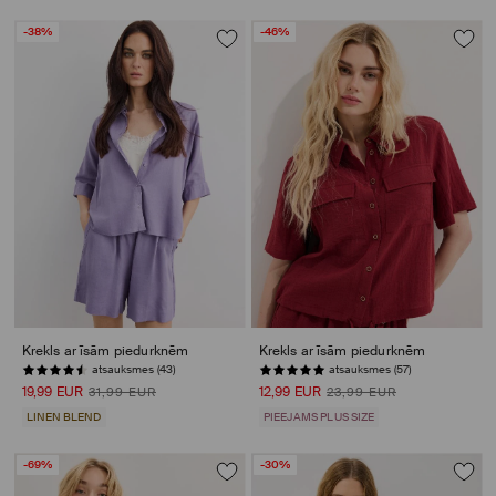
-38%
-46%
Krekls ar īsām piedurknēm
Krekls ar īsām piedurknēm
atsauksmes (43)
atsauksmes (57)
19,99 EUR
12,99 EUR
31,99 EUR
23,99 EUR
LINEN BLEND
PIEEJAMS PLUS SIZE
-69%
-30%