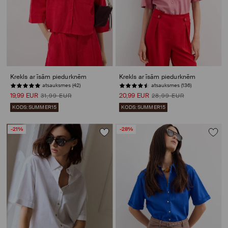
Krekls ar īsām piedurknēm
Krekls ar īsām piedurknēm
atsauksmes (42)
atsauksmes (136)
19,99 EUR
20,99 EUR
31,99 EUR
28,99 EUR
KODS: SUMMER15
KODS: SUMMER15
-21%
-28%