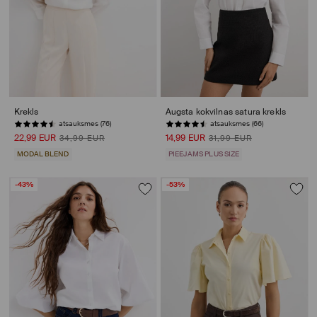
Krekls
Augsta kokvilnas satura krekls
atsauksmes (76)
atsauksmes (66)
22,99 EUR
14,99 EUR
34,99 EUR
31,99 EUR
MODAL BLEND
PIEEJAMS PLUS SIZE
-43%
-53%