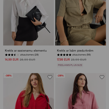
Krekls ar sasienamu elementu
Krekls ar īsām piedurknēm
atsauksmes (28)
atsauksmes (56)
14,99 EUR
17,99 EUR
28,99 EUR
23,99 EUR
PIEEJAMS PLUS SIZE
-38%
-28%