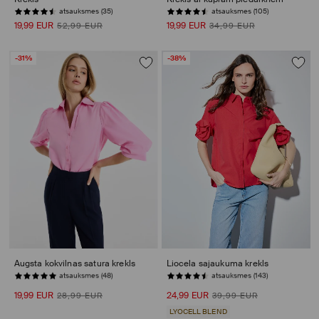
atsauksmes (35)
atsauksmes (105)
19,99 EUR
19,99 EUR
52,99 EUR
34,99 EUR
-31%
-38%
Augsta kokvilnas satura krekls
Liocela sajaukuma krekls
PĒDĒJĀS PRECES
PĒDĒJĀS PRECES
19,99 EUR
24,99 EUR
28,99 EUR
39,99 EUR
LYOCELL BLEND